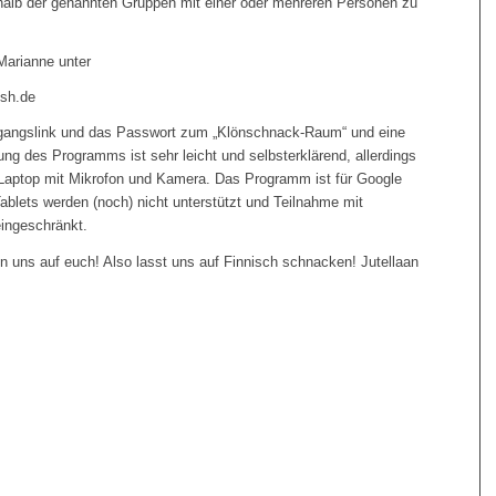
halb der genannten Gruppen mit einer oder mehreren Personen zu
Marianne unter
sh.de
gangslink und das Passwort zum „Klönschnack-Raum“ und eine
ng des Programms ist sehr leicht und selbsterklärend, allerdings
 Laptop mit Mikrofon und Kamera. Das Programm ist für Google
ablets werden (noch) nicht unterstützt und Teilnahme mit
eingeschränkt.
n uns auf euch! Also lasst uns auf Finnisch schnacken! Jutellaan