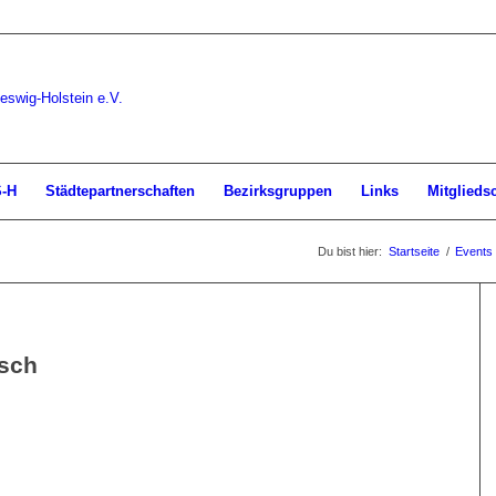
S-H
Städtepartnerschaften
Bezirksgruppen
Links
Mitglieds
Du bist hier:
Startseite
/
Events
isch