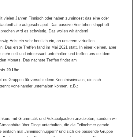
eit vielen Jahren Finnisch oder haben zumindest das eine oder
daufenthalte aufgeschnappt. Das passive Verstehen klappt oft
prechen wird es schwierig. Das wollen wir ändern!
eswig-Holstein sehr herzlich ein, an unserem virtuellen
. Das erste Treffen fand im Mai 2021 statt. In einer kleinen, aber
 sehr nett und interessant unterhalten und treffen uns seitdem
eden Monats. Das nächste Treffen findet am
bis 20 Uhr
bt es Gruppen für verschiedene Kenntnisniveaus, die sich
etrennt voneinander unterhalten können, z.B.:
achkurs mit Grammatik und Vokabelpauken anzubieten, sondern wir
 Atmosphäre über Dinge unterhalten, die die Teilnehmer gerade
rne einfach mal „hineinschnuppern“ und sich die passende Gruppe