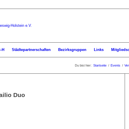
S-H
Städtepartnerschaften
Bezirksgruppen
Links
Mitglieds
Du bist hier:
Startseite
/
Events
/
Ver
ilio Duo