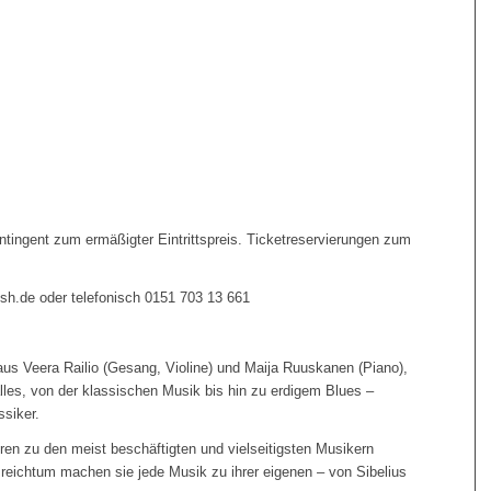
ntingent zum ermäßigter Eintrittspreis. Ticketreservierungen zum
h.de oder telefonisch 0151 703 13 661
aus Veera Railio (Gesang, Violine) und Maija Ruuskanen (Piano),
 alles, von der klassischen Musik bis hin zu erdigem Blues –
siker.
en zu den meist beschäftigten und vielseitigsten Musikern
lsreichtum machen sie jede Musik zu ihrer eigenen – von Sibelius