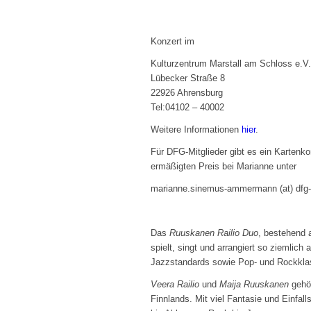
Konzert im
Kulturzentrum Marstall am Schloss e.V.
Lübecker Straße 8
22926 Ahrensburg
Tel:04102 – 40002
Weitere Informationen
hier
.
Für DFG-Mitglieder gibt es ein Kartenko
ermäßigten Preis bei Marianne unter
marianne.sinemus-ammermann (at) dfg-s
Das
Ruuskanen Railio Duo
, bestehend 
spielt, singt und arrangiert so ziemlich
Jazzstandards sowie Pop- und Rockklas
Veera Railio
und
Maija Ruuskanen
gehör
Finnlands. Mit viel Fantasie und Einfal