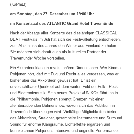
(KaPhiL!)
am Sonntag, den 27. Dezember um 19:00 Uhr
im Konzertsaal des ATLANTIC Grand Hotel Travemünde
Nach der Absage aller Konzerte des diesjährigen CLASSICAL
BEAT Festivals im Juli hat sich die Festivalleitung entschieden,
zum Abschluss des Jahres den Winter aus Finnland zu holen.
Sie möchten sich damit auch als kulturellen Partner der
Travemünder Woche vorstellen.
Ein Akkordeonklang in revolutionären Dimensionen: Wer Kimmo
Pohjonen hört, darf mit Fug und Recht alles vergessen, was er
bisher über das Akkordeon gewusst hat. Er ist ein
unverzichtbarer Querkopf auf dem weiten Feld der Folk-, Rock-
und Electronicmusik. Sein neues Projekt «UNIKO» führt ihn in
die Philharmonie. Pohjonen sprengt Grenzen mit einer
atemberaubenden Bühnenshow, wovon sich das Publikum in
Travemünde überzeugen wird. Vielfältige Möglichkeiten bieten
das Akkordeon, Streicher, gesampelte Instrumente und Surround
Sound für enorme Klangräume. Lichteffekte ergänzen und
kennzeichnen Pohjonens intensive und originelle Performance.