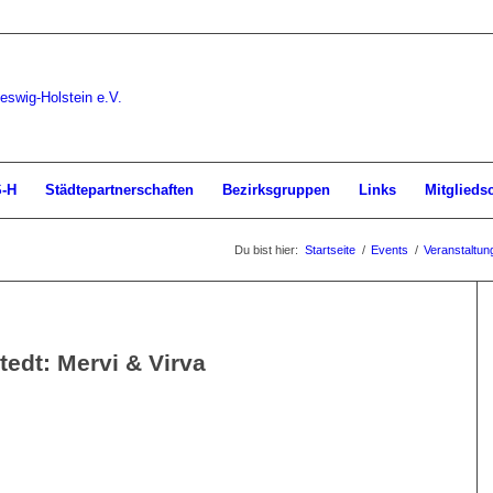
S-H
Städtepartnerschaften
Bezirksgruppen
Links
Mitglieds
Du bist hier:
Startseite
/
Events
/
Veranstaltun
edt: Mervi & Virva