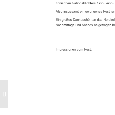
finnischen Nationaldichters
Eino Leino
(
Also insgesamt ein gelungenes Fest ru
Ein großes Dankeschön an das Nordkol
Nachmittags und Abends beigetragen ha
Impressionen vom Fest:
50 Jahre DFG S-H:
großes Juhannusfest im
Nordkolleg Rendsburg