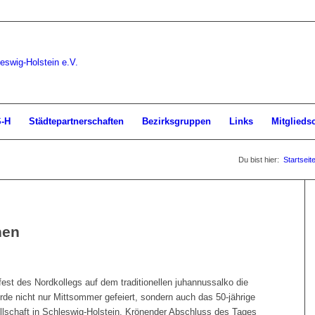
S-H
Städtepartnerschaften
Bezirksgruppen
Links
Mitglieds
Du bist hier:
Startseit
nen
st des Nordkollegs auf dem traditionellen juhannussalko die
e nicht nur Mittsommer gefeiert, sondern auch das 50-jährige
lschaft in Schleswig-Holstein. Krönender Abschluss des Tages