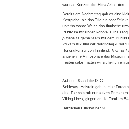
war das Konzert des Elina Arlin Trios.
Bereits am Nachmittag gab es eine klei
Kostprobe, als das Trio ein paar Stück
unterhaltsame Weise das finnische rrrrol
Publikum mitsingen konnte. Elina sang 
punapaula
gemeinsam mit dem Publikum
Volksmusik und der Nordkolleg -Chor füh
Honorarkonsul von Finnland,
Thomas P
angenehme Atmosphäre das Midsommarf
Festen gäbe, hätten wir sicherlich eini
Auf dem Stand der DFG
Schleswig-Holstein gab es eine Fotoau
eine Tombola mit attraktiven Preisen m
Viking Lines, gingen an die Familien
Bl
Herzlichen Glückwunsch!