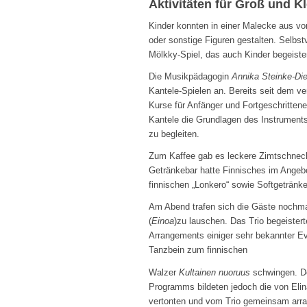
Aktivitäten für Groß und Kl
Kinder konnten in einer Malecke aus vo
oder sonstige Figuren gestalten. Selbs
Mölkky-Spiel, das auch Kinder begeister
Die Musikpädagogin
Annika Steinke-Di
Kantele-Spielen an. Bereits seit dem ve
Kurse für Anfänger und Fortgeschrittene
Kantele die Grundlagen des Instruments
zu begleiten.
Zum Kaffee gab es leckere Zimtschneck
Getränkebar hatte Finnisches im Angebo
finnischen „Lonkero“ sowie Softgetränk
Am Abend trafen sich die Gäste nochm
(
Einoa
)zu lauschen. Das Trio begeiste
Arrangements einiger sehr bekannter E
Tanzbein zum finnischen
Walzer
Kultainen nuoruus
schwingen. D
Programms bildeten jedoch die von Elin
vertonten und vom Trio gemeinsam arra