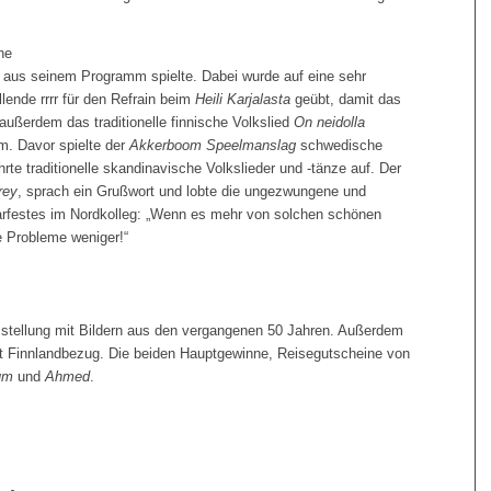
ne
e aus seinem Programm spielte. Dabei wurde auf eine sehr
lende rrrr für den Refrain beim
Heili Karjalasta
geübt, damit das
außerdem das traditionelle finnische Volkslied
On neidolla
. Davor spielte der
Akkerboom Speelmanslag
schwedische
rte traditionelle skandinavische Volkslieder und -tänze auf. Der
rey
, sprach ein Grußwort und lobte die ungezwungene und
estes im Nordkolleg: „Wenn es mehr von solchen schönen
ge Probleme weniger!“
sstellung mit Bildern aus den vergangenen 50 Jahren. Außerdem
it Finnlandbezug. Die beiden Hauptgewinne, Reisegutscheine von
um
und
Ahmed
.