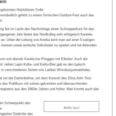
ein
rgeformten Holzklötzen Trolle
tverständlich gehört zu einem finnischen Outdoor-Fest auch das
t.
eng
bot im Laufe des Nachmittags einen Schnupperkurs für das
rgangenen Jahr bietet das Nordkolleg sehr erfolgreich Kantele-
 an. Unter der Leitung von Annika lernt man auf einer 5-saitigen
 kennen sowie einfache Volkslieder zu spielen und mit Akkorden
en und abends Karelische Piroggen mit Eibutter. Auch die
t: neben Lapin Kulta- und Karhu-Bier gab es den typisch
e in verschiedenen Sorten von Laitilan Wirvoitusjuomatehdas.
al vor der Gartenbühne, um dem Konzert des
Elina Arlin Trios
rte das Publikum mit seinen gekonnten und überraschenden
vergreens aus den 1960er Jahren und früher. Man konnte auch das
en Schwerpunkt des
Mölkky-Spiel
a
ngierten Gedichte des