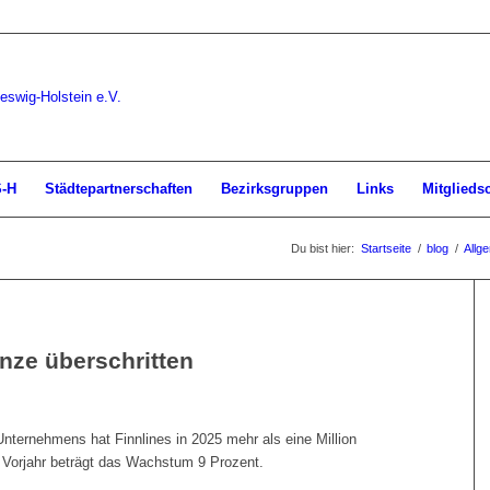
S-H
Städtepartnerschaften
Bezirksgruppen
Links
Mitglieds
Du bist hier:
Startseite
/
blog
/
Allg
nze überschritten
nternehmens hat Finnlines in 2025 mehr als eine Million
 Vorjahr beträgt das Wachstum 9 Prozent.