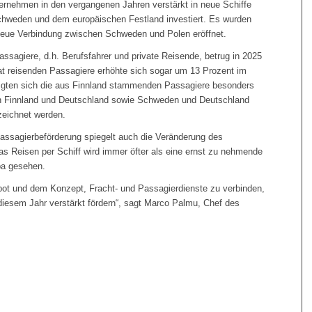
ternehmen in den vergangenen Jahren verstärkt in neue Schiffe
hweden und dem europäischen Festland investiert. Es wurden
 neue Verbindung zwischen Schweden und Polen eröffnet.
ssagiere, d.h. Berufsfahrer und private Reisende, betrug in 2025
vat reisenden Passagiere erhöhte sich sogar um 13 Prozent im
eigten sich die aus Finnland stammenden Passagiere besonders
en Finnland und Deutschland sowie Schweden und Deutschland
zeichnet werden.
ssagierbeförderung spiegelt auch die Veränderung des
s Reisen per Schiff wird immer öfter als eine ernst zu nehmende
pa gesehen.
bot und dem Konzept, Fracht- und Passagierdienste zu verbinden,
 diesem Jahr verstärkt fördern“, sagt Marco Palmu, Chef des