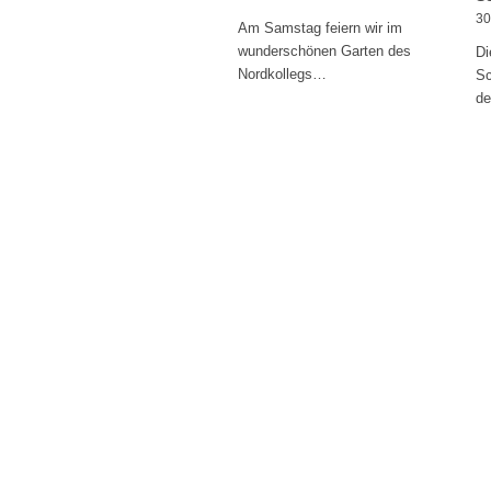
30
Am Samstag feiern wir im
wunderschönen Garten des
Di
Nordkollegs…
Sc
d