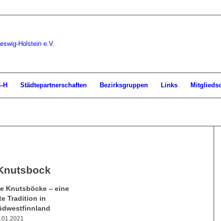
S-H
Städtepartnerschaften
Bezirksgruppen
Links
Mitglieds
Knutsbock
ie Knutsböcke – eine
te Tradition in
üdwestfinnland
.01.2021