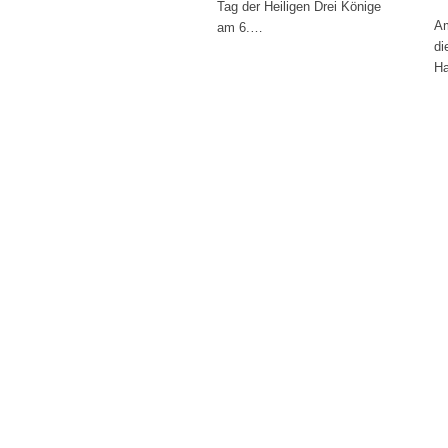
Tag der Heiligen Drei Könige
Am
am 6.…
di
H