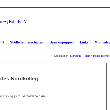
S-H
Städtepartnerschaften
Bezirksgruppen
Links
Mitglieds
Du bist hier:
Startseite
/
blog
/
Mitgliederinfo
 des Nordkolleg
Rendsburg | Am Gerhardshain 44