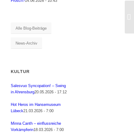
Frosch?
14.06.2026 - 10:43
Ri
Alle Blog-Beiträge
News-Archiv
KULTUR
Salesvuo Syncopation! – Swing
in Ahrensburg
20.05.2026 - 17:12
Hot Heros im Hansemuseum
Lübeck
21.03.2026 - 7:00
Minna Canth – einflussreiche
Vorkämpferin
18.03.2026 - 7:00