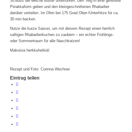
Schluss die weiche Butter unterrühren. Den Teig in eine gefettete
Piirakkaform geben und den kleingeschnittenen Rhabarber
darüber verteilen. Im Ofen bei 175 Grad Ober-/Unterhitze für ca.
30 min backen.
Nutze die kurze Saison, um mit diesem Rezept einen herrlich
saftigen Rhabarberkuchen zu zaubern – ein echter Frühlings-
oder Sommertraum für alle Naschkatzen!
Makoisia herkkuhetkiä!
Rezept und Foto: Corinna Wechner
Eintrag teilen