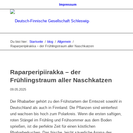
Impressum
Du bist hier:
Startseite
/
blog
/
Allgemein
/
Raparperipiirakka – der Frühlingstraum aller Naschkatzen
Raparperipiirakka – der
Frühlingstraum aller Naschkatzen
09.05.2025
Der Rhabarber gehört zu den Frühstartern der Erntezeit sowohl in
Deutschland als auch in Finnland. Die Pflanzen sind winterfest
und wachsen bis hoch zum Polarkreis. Wenn die ersten saftigen,
roten Stängel im Frühling und Frühsommer aus dem Boden
sprießen, ist die perfekte Zeit für einen köstlichen
Rhabarberkuchen.
Das frische, leicht säuerliche Aroma des