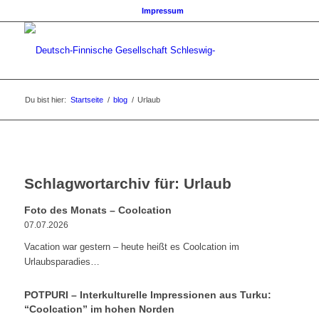
Impressum
Du bist hier:
Startseite
/
blog
/
Urlaub
Schlagwortarchiv für:
Urlaub
Foto des Monats – Coolcation
07.07.2026
Vacation war gestern – heute heißt es Coolcation im
Urlaubsparadies…
POTPURI – Interkulturelle Impressionen aus Turku:
“Coolcation” im hohen Norden