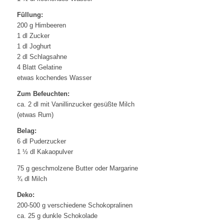
Füllung:
200 g Himbeeren
1 dl Zucker
1 dl Joghurt
2 dl Schlagsahne
4 Blatt Gelatine
etwas kochendes Wasser
Zum Befeuchten:
ca. 2 dl mit Vanillinzucker gesüßte Milch
(etwas Rum)
Belag:
6 dl Puderzucker
1 ½ dl Kakaopulver
75 g geschmolzene Butter oder Margarine
¾ dl Milch
Deko:
200-500 g verschiedene Schokopralinen
ca. 25 g dunkle Schokolade