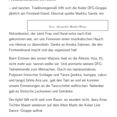
– und tanzten. Traditionsgemäß trifft sich die Kieler DFG-Gruppe
jährlich am Finnland-Stand. Diesmal spielte Markku Savila, ein
Foto: Alexandra Mahler-Wings
Akkordeonist, der samt Frau und Hund extra nach Kiel
gekommen war, um uns Finninnen einen musikalischen Hauch
von Heimat zu übermitteln. Danke an Annika Salonen, die den
Finnlandstand macht und das organisiert hat!
Beim Ertönen des ersten Walzers hielt es die Älteste, Aira, 81,
nicht mehr aus: tanzen wollte sie. Und animierte weitere DFG-
Teilnehmende zum Mitmachen. Durch ein repräsentatives
Potpourri finnischer Schlager und Tänze (jenkka, humppa, valssi
und tango) führte Aira uns, gab den Takt an und wir konnten
unsere Erinnerungen an die Tanzschritte auffrischen. Nebenbei
gab es finnische Leckereien und Getränke.
Der Apfel fällt nicht weit vom Baum: es wundert nicht, dass Airas
Tochter Maarit wiederum auf dem Alten Markt der Kieler Line
Dance -Gruppe auftrat.