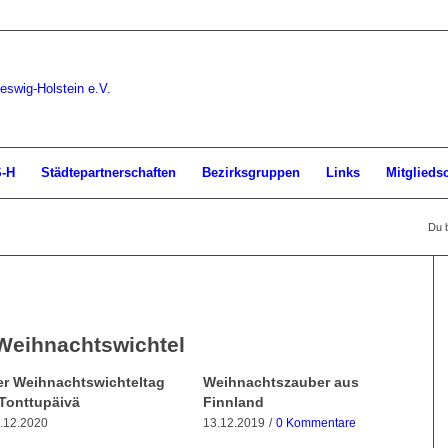
S-H
Städtepartnerschaften
Bezirksgruppen
Links
Mitglieds
Du b
Weihnachtswichtel
er Weihnachtswichteltag
Weihnachtszauber aus
 Tonttupäivä
Finnland
.12.2020
13.12.2019
/
0 Kommentare