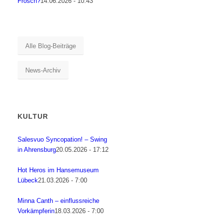
Frosch?
14.06.2026 - 10:43
Alle Blog-Beiträge
News-Archiv
KULTUR
Salesvuo Syncopation! – Swing
in Ahrensburg
20.05.2026 - 17:12
Hot Heros im Hansemuseum
Lübeck
21.03.2026 - 7:00
Minna Canth – einflussreiche
Vorkämpferin
18.03.2026 - 7:00