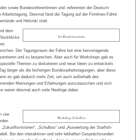
enden sowie Bundesreferentinnen und -referenten der Deutsch-
en Arbeitstagung. Diesmal fand die Tagung auf der Finnlines-Fähre
emünde und Helsinki statt.
und dem
Im Konferenzraum
 Rückblicke
res
sprochen. Der Tagungsraum der Fähre bot eine hervorragende
sentieren und zu besprechen. Aber auch für Workshops gab es
spezielle Themen zu diskutieren und neue Ideen zu entwickeln.
Tag länger als die bisherigen Bundesarbeitstagungen, aber diese
enn es gab dadurch mehr Zeit, um auch außerhalb des
hmenden Meinungen und Erfahrungen auszutauschen und sich
se waren diesmal auch viele Neulinge dabei.
 vier
Workshop Schulbox
rden
 „Zukunftsvisionen“, „Schulbox“ und „Auswertung der Starfish-
elt. Bei den interaktiven und sehr lebhaften Gesprächsrunden