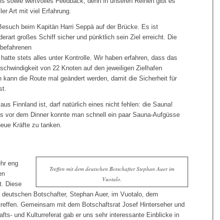
is sowie wertvolles Feedback, denn in unseren Reihen gibt es
er Art mit viel Erfahrung.
Besuch beim Kapitän Harri Seppä auf der Brücke. Es ist
 derart großes
Schiff sicher und pünktlich sein Ziel erreicht. Die
 befahrenen
 hatte stets alles unter Kontrolle. Wir haben erfahren, dass das
eschwindigkeit von 22 Knoten auf den jeweiligen Zielhafen
 kann die Route mal geändert werden, damit die Sicherheit für
st.
 Finnland ist, darf natürlich eines nicht fehlen: die Sauna!
s vor dem Dinner konnte man schnell ein paar Sauna-Aufgüsse
eue Kräfte zu tanken.
ehr eng
Treffen mit dem deutschen Botschafter Stephan Auer im
en
Vuotalo.
t. Diese
n deutschen Botschafter, Stephan Auer, im Vuotalo, dem
 treffen. Gemeinsam mit dem Botschaftsrat Josef Hinterseher und
s- und Kulturreferat gab er uns sehr interessante Einblicke in