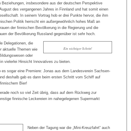
en Beziehungen, insbesondere aus der deutschen Perspektive
it August des vergangenen Jahres in Finnland und hat somit einen
Gesellschaft. In seinem Vortrag hob er drei Punkte hervor, die ihm
innischen Politik herrscht ein außergewöhnlich hohes Maß an
rauen der finnischen Bevölkerung in die Regierung und die
auen der Bevölkerung Russland gegenüber ist sehr hoch.
le Delegationen, die
Ein wichtiger Schritt!
er aktuelle Themen wie
 Bildungswesen oder
in vielerlei Hinsicht Innovatives zu bieten.
gab es sogar eine Premiere: Jonas aus dem Landesverein Sachsen-
und deshalb gab es dann beim ersten Schritt vom Schiff auf
finnischem Bier!
rade noch so viel Zeit übrig, dass auf dem Rückweg zur
onstige finnische Leckereien im nahegelegenen Supermarkt
Neben der Tagung war die „Mini-Kreuzfahrt“ auch