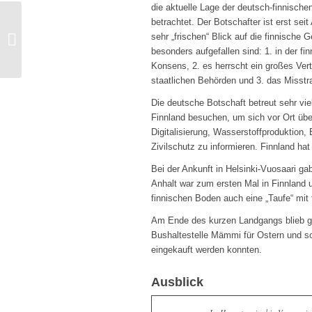
die aktuelle Lage der deutsch-finnisch
betrachtet. Der Botschafter ist erst se
Foto des Monats: die
sehr „frischen“ Blick auf die finnische 
Granitkirche von
besonders aufgefallen sind: 1. in der f
Vuolijoki
Konsens, 2. es herrscht ein großes Vert
staatlichen Behörden und 3. das Misstr
Die deutsche Botschaft betreut sehr vie
Finnland besuchen, um sich vor Ort üb
Digitalisierung, Wasserstoffproduktion,
Zivilschutz zu informieren. Finnland hat 
Bei der Ankunft in Helsinki-Vuosaari 
Anhalt war zum ersten Mal in Finnland 
finnischen Boden auch eine „Taufe“ mit 
Am Ende des kurzen Landgangs blieb ge
Bushaltestelle Mämmi für Ostern und s
eingekauft werden konnten.
Ausblick