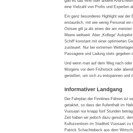
gab es das eine oder andere Aha-Erlebn
eine Vielzahl von Profis und Experten all
Ein ganz besonderes Highlight war der 
erstaunlich, mit wie wenig Personal ein
Ostsee gilt ja als eines der am meisten
Meere weltweit. Aber „Kollege“ Autopilot
Schiff konstant mit einer optimierten G
zusteuert. Nur bei extremen Wetterlagen
Passagiere und Ladung stets gegeben i
Und wenn man auf dem Weg nach oder aus
Morgens vor dem Frühstück oder abend
genießen, um sich zu entspannen und n
Informativer Landgang
Der Fahrplan der Finnlines-Fähren ist s
getaktet, so dass der Aufenthalt im Haf
Vuosaari nur knapp fünf Stunden beträg
Zeit haben wir jedoch dazu genutzt, de
Kulturzentrum im Stadtteil Vuosaari zu
Patrick Schachtebeck aus dem Wirtschaft