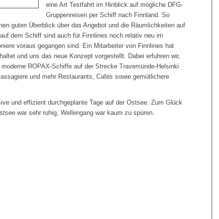
eine Art Testfahrt im Hinblick auf mögliche DFG-
Gruppenreisen per Schiff nach Finnland. So
nen guten Überblick über das Angebot und die Räumlichkeiten auf
uf dem Schiff sind auch für Finnlines noch relativ neu im
niere voraus gegangen sind. Ein Mitarbeiter von Finnlines hat
altet und uns das neue Konzept vorgestellt. Dabei erfuhren wir,
e, moderne ROPAX-Schiffe auf der Strecke Travemünde-Helsinki
 Passagiere und mehr Restaurants, Cafés sowie gemütlichere
ive und effizient durchgeplante Tage auf der Ostsee. Zum Glück
ie Ostsee war sehr ruhig, Wellengang war kaum zu spüren.