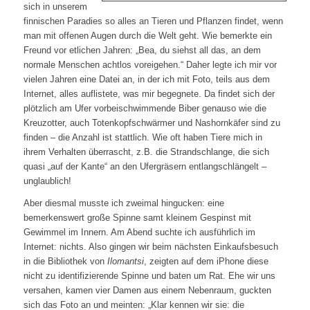
sich in unserem
finnischen Paradies so alles an Tieren und Pflanzen findet, wenn
man mit offenen Augen durch die Welt geht. Wie bemerkte ein
Freund vor etlichen Jahren: „Bea, du siehst all das, an dem
normale Menschen achtlos voreigehen.“ Daher legte ich mir vor
vielen Jahren eine Datei an, in der ich mit Foto, teils aus dem
Internet, alles auflistete, was mir begegnete. Da findet sich der
plötzlich am Ufer vorbeischwimmende Biber genauso wie die
Kreuzotter, auch Totenkopfschwärmer und Nashornkäfer sind zu
finden – die Anzahl ist stattlich. Wie oft haben Tiere mich in
ihrem Verhalten überrascht, z.B. die Strandschlange, die sich
quasi „auf der Kante“ an den Ufergräsern entlangschlängelt –
unglaublich!
Aber diesmal musste ich zweimal hingucken: eine
bemerkenswert große Spinne samt kleinem Gespinst mit
Gewimmel im Innern. Am Abend suchte ich ausführlich im
Internet: nichts. Also gingen wir beim nächsten Einkaufsbesuch
in die Bibliothek von
Ilomantsi
, zeigten auf dem iPhone diese
nicht zu identifizierende Spinne und baten um Rat. Ehe wir uns
versahen, kamen vier Damen aus einem Nebenraum, guckten
sich das Foto an und meinten: „Klar kennen wir sie: die