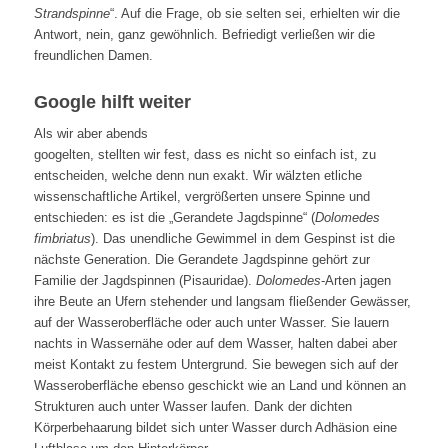
Strandspinne
“. Auf die Frage, ob sie selten sei, erhielten wir die
Antwort, nein, ganz gewöhnlich. Befriedigt verließen wir die
freundlichen Damen.
Google hilft weiter
Als wir aber abends
googelten, stellten wir fest, dass es nicht so einfach ist, zu
entscheiden, welche denn nun exakt. Wir wälzten etliche
wissenschaftliche Artikel, vergrößerten unsere Spinne und
entschieden: es ist die „Gerandete Jagdspinne“ (
Dolomedes
fimbriatus
). Das unendliche Gewimmel in dem Gespinst ist die
nächste Generation. Die Gerandete Jagdspinne gehört zur
Familie der Jagdspinnen (Pisauridae).
Dolomedes
-Arten jagen
ihre Beute an Ufern stehender und langsam fließender Gewässer,
auf der Wasseroberfläche oder auch unter Wasser. Sie lauern
nachts in Wassernähe oder auf dem Wasser, halten dabei aber
meist Kontakt zu festem Untergrund. Sie bewegen sich auf der
Wasseroberfläche ebenso geschickt wie an Land und können an
Strukturen auch unter Wasser laufen. Dank der dichten
Körperbehaarung bildet sich unter Wasser durch Adhäsion eine