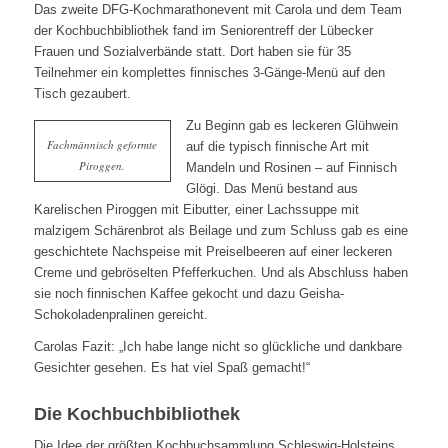
Das zweite DFG-Kochmarathonevent mit Carola und dem Team
der Kochbuchbibliothek fand im Seniorentreff der Lübecker
Frauen und Sozialverbände statt. Dort haben sie für 35
Teilnehmer ein komplettes finnisches 3-Gänge-Menü auf den
Tisch gezaubert.
Zu Beginn gab es leckeren Glühwein
Fachmännisch geformte
auf die typisch finnische Art mit
Piroggen.
Mandeln und Rosinen – auf Finnisch
Glögi. Das Menü bestand aus
Karelischen Piroggen mit Eibutter, einer Lachssuppe mit
malzigem Schärenbrot als Beilage und zum Schluss gab es eine
geschichtete Nachspeise mit Preiselbeeren auf einer leckeren
Creme und gebröselten Pfefferkuchen. Und als Abschluss haben
sie noch finnischen Kaffee gekocht und dazu Geisha-
Schokoladenpralinen gereicht.
Carolas Fazit: „Ich habe lange nicht so glückliche und dankbare
Gesichter gesehen. Es hat viel Spaß gemacht!“
Die Kochbuchbibliothek
Die Idee der größten Kochbuchsammlung Schleswig-Holsteins