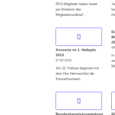
DFG-Mitglieder haben heute
Ja
per Briefpost den
la
Mitgliederrundbrief…
He
E
M
2
04
Konzerte im 1. Halbjahr
2015
In
07.02.2015
ei
Mi
Am 10. Februar beginnen mit
dem Duo Hermanchito die
Konzerttourneen…
Bundeshauptversammlung
6