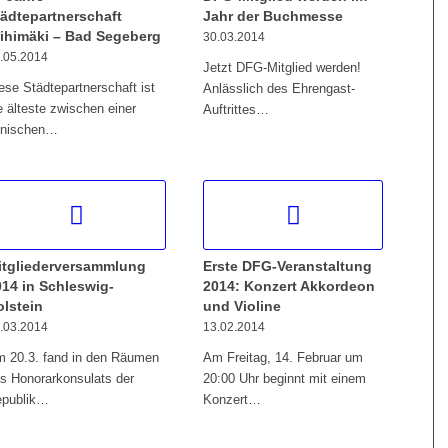
tädtepartnerschaft
Jahr der Buchmesse
iihimäki – Bad Segeberg
30.03.2014
.05.2014
Jetzt DFG-Mitglied werden!
ese Städtepartnerschaft ist
Anlässlich des Ehrengast-
e älteste zwischen einer
Auftrittes…
nnischen…
itgliederversammlung
Erste DFG-Veranstaltung
014 in Schleswig-
2014: Konzert Akkordeon
olstein
und Violine
.03.2014
13.02.2014
 20.3. fand in den Räumen
Am Freitag, 14. Februar um
s Honorarkonsulats der
20:00 Uhr beginnt mit einem
epublik…
Konzert…