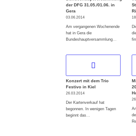
der DFG 31.05./01.06. in
S
Gera
R
03.06.2014
18
Am vergangenen Wochenende
Di
hat in Gera die
di
Bundeshauptversammlung…
fi
Konzert mit dem Trio
M
Festivo in Kiel
2
H
26.03.2014
26
Der Kartenverkauf hat
Am
begonnen. In wenigen Tagen
de
beginnt das…
R