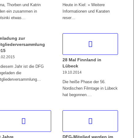
na, Thorben und Katrin
Heute in Kiel: » Weitere
den ein zusammen in
Informationen und Karaten
lsinki etwas…
reser…
inladung zur
itgliederversammlung
015
.02.2015
28 Mal Finnland in
Lübeck
 diesem Jahr ist die DFG
19.10.2014
ngeladen die
tgliederversammlung…
Die heiße Phase der 56.
Nordischen Filmtage in Lübeck
hat begonnen.…
0 Jahre
DFG-Mitglied werden im