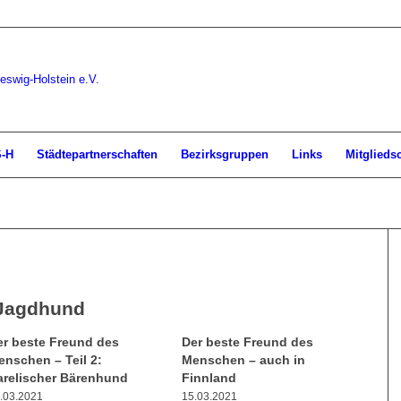
S-H
Städtepartnerschaften
Bezirksgruppen
Links
Mitglieds
Jagdhund
er beste Freund des
Der beste Freund des
enschen – Teil 2:
Menschen – auch in
arelischer Bärenhund
Finnland
.03.2021
15.03.2021