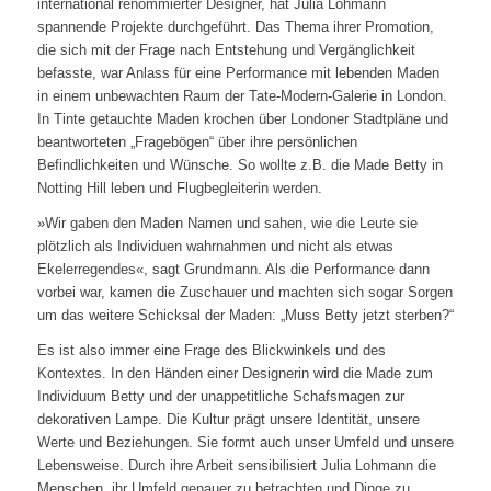
international renommierter Designer, hat Julia Lohmann
spannende Projekte durchgeführt. Das Thema ihrer Promotion,
die sich mit der Frage nach Entstehung und Vergänglichkeit
befasste, war Anlass für eine Performance mit lebenden Maden
in einem unbewachten Raum der Tate-Modern-Galerie in London.
In Tinte getauchte Maden krochen über Londoner Stadtpläne und
beantworteten „Fragebögen“ über ihre persönlichen
Befindlichkeiten und Wünsche. So wollte z.B. die Made Betty in
Notting Hill leben und Flugbegleiterin werden.
»Wir gaben den Maden Namen und sahen, wie die Leute sie
plötzlich als Individuen wahrnahmen und nicht als etwas
Ekelerregendes«, sagt Grundmann. Als die Performance dann
vorbei war, kamen die Zuschauer und machten sich sogar Sorgen
um das weitere Schicksal der Maden: „Muss Betty jetzt sterben?“
Es ist also immer eine Frage des Blickwinkels und des
Kontextes. In den Händen einer Designerin wird die Made zum
Individuum Betty und der unappetitliche Schafsmagen zur
dekorativen Lampe. Die Kultur prägt unsere Identität, unsere
Werte und Beziehungen. Sie formt auch unser Umfeld und unsere
Lebensweise. Durch ihre Arbeit sensibilisiert Julia Lohmann die
Menschen, ihr Umfeld genauer zu betrachten und Dinge zu