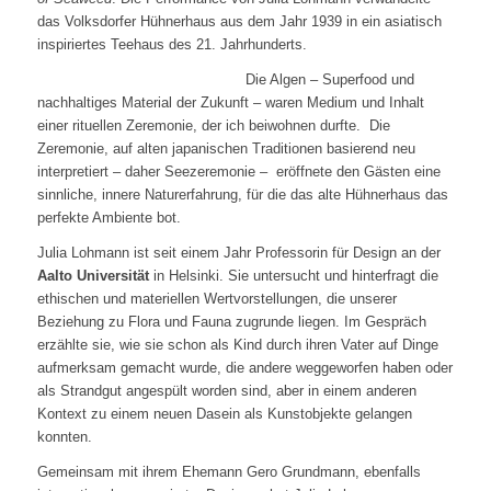
das Volksdorfer Hühnerhaus aus dem Jahr 1939 in ein asiatisch
inspiriertes Teehaus des 21. Jahrhunderts.
Die Algen – Superfood und
nachhaltiges Material der Zukunft – waren Medium und Inhalt
einer rituellen Zeremonie, der ich beiwohnen durfte. Die
Zeremonie, auf alten japanischen Traditionen basierend neu
interpretiert – daher Seezeremonie – eröffnete den Gästen eine
sinnliche, innere Naturerfahrung, für die das alte Hühnerhaus das
perfekte Ambiente bot.
Julia Lohmann ist seit einem Jahr Professorin für Design an der
Aalto Universität
in Helsinki. Sie untersucht und hinterfragt die
ethischen und materiellen Wertvorstellungen, die unserer
Beziehung zu Flora und Fauna zugrunde liegen. Im Gespräch
erzählte sie, wie sie schon als Kind durch ihren Vater auf Dinge
aufmerksam gemacht wurde, die andere weggeworfen haben oder
als Strandgut angespült worden sind, aber in einem anderen
Kontext zu einem neuen Dasein als Kunstobjekte gelangen
konnten.
Gemeinsam mit ihrem Ehemann Gero Grundmann, ebenfalls