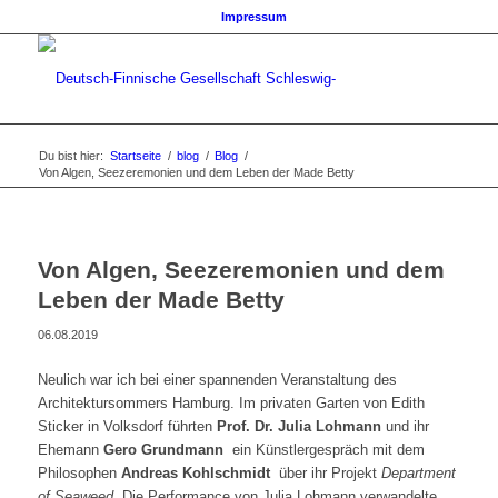
Impressum
Du bist hier:
Startseite
/
blog
/
Blog
/
Von Algen, Seezeremonien und dem Leben der Made Betty
Von Algen, Seezeremonien und dem
Leben der Made Betty
06.08.2019
Neulich war ich bei einer spannenden Veranstaltung des
Architektursommers Hamburg. Im privaten Garten von Edith
Sticker in Volksdorf führten
Prof. Dr. Julia Lohmann
und ihr
Ehemann
Gero Grundmann
ein Künstlergespräch mit dem
Philosophen
Andreas Kohlschmidt
über ihr Projekt
Department
of Seaweed
. Die Performance von Julia Lohmann verwandelte