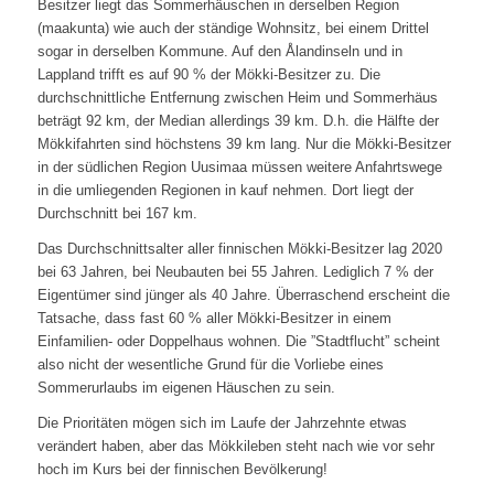
Besitzer liegt das Sommerhäuschen in derselben Region
(maakunta) wie auch der ständige Wohnsitz, bei einem Drittel
sogar in derselben Kommune. Auf den Ålandinseln und in
Lappland trifft es auf 90 % der Mökki-Besitzer zu. Die
durchschnittliche Entfernung zwischen Heim und Sommerhäus
beträgt 92 km, der Median allerdings 39 km. D.h. die Hälfte der
Mökkifahrten sind höchstens 39 km lang. Nur die Mökki-Besitzer
in der südlichen Region Uusimaa müssen weitere Anfahrtswege
in die umliegenden Regionen in kauf nehmen. Dort liegt der
Durchschnitt bei 167 km.
Das Durchschnittsalter aller finnischen Mökki-Besitzer lag 2020
bei 63 Jahren, bei Neubauten bei 55 Jahren. Lediglich 7 % der
Eigentümer sind jünger als 40 Jahre. Überraschend erscheint die
Tatsache, dass fast 60 % aller Mökki-Besitzer in einem
Einfamilien- oder Doppelhaus wohnen. Die ”Stadtflucht” scheint
also nicht der wesentliche Grund für die Vorliebe eines
Sommerurlaubs im eigenen Häuschen zu sein.
Die Prioritäten mögen sich im Laufe der Jahrzehnte etwas
verändert haben, aber das Mökkileben steht nach wie vor sehr
hoch im Kurs bei der finnischen Bevölkerung!