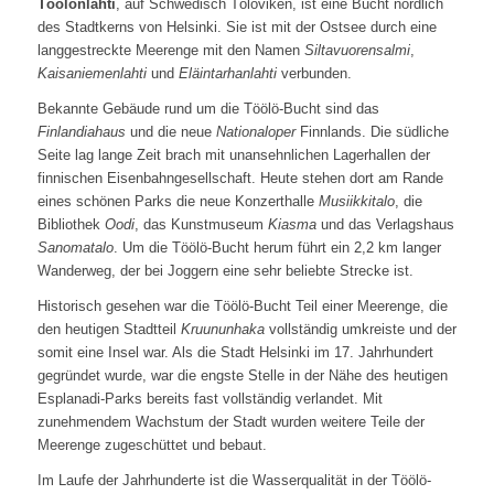
Töölönlahti
, auf Schwedisch Tölöviken, ist eine Bucht nördlich
des Stadtkerns von Helsinki. Sie ist mit der Ostsee durch eine
langgestreckte Meerenge mit den Namen
Siltavuorensalmi
,
Kaisaniemenlahti
und
Eläintarhanlahti
verbunden.
Bekannte Gebäude rund um die Töölö-Bucht sind das
Finlandiahaus
und die neue
Nationaloper
Finnlands. Die südliche
Seite lag lange Zeit brach mit unansehnlichen Lagerhallen der
finnischen Eisenbahngesellschaft. Heute stehen dort am Rande
eines schönen Parks die neue Konzerthalle
Musiikkitalo
, die
Bibliothek
Oodi
, das Kunstmuseum
Kiasma
und das Verlagshaus
Sanomatalo
. Um die Töölö-Bucht herum führt ein 2,2 km langer
Wanderweg, der bei Joggern eine sehr beliebte Strecke ist.
Historisch gesehen war die Töölö-Bucht Teil einer Meerenge, die
den heutigen Stadtteil
Kruununhaka
vollständig umkreiste und der
somit eine Insel war. Als die Stadt Helsinki im 17. Jahrhundert
gegründet wurde, war die engste Stelle in der Nähe des heutigen
Esplanadi-Parks bereits fast vollständig verlandet. Mit
zunehmendem Wachstum der Stadt wurden weitere Teile der
Meerenge zugeschüttet und bebaut.
Im Laufe der Jahrhunderte ist die Wasserqualität in der Töölö-