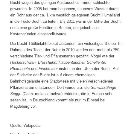
Bucht wegen des geringen Austausches immer schlechter
geworden. In 2005 hat man begonnen, sauberes Wasser durch
ein Rohr aus der ca. 1 km westlich gelegenen Bucht Humallahti
in die Töölö-Bucht zu leiten. Bis 2011 war in der Mitte der Bucht
noch eine große Fontäne in Betrieb, der jedoch aus
Kostengründen eingestellt wurde.
Die Bucht Töölönlahti bietet außerdem ein vielseitiges Biotop. Im
Rahmen des Tages der Natur in 2010 wurden dort mehr als 750
verschiedene Tier- und Pflanzenarten gezählt. Vögel wie der
Höckerschwan, Blässhuhn, Haubentaucher, Schellente,
Pfeifenente
und
Fischreiher
nisten an den Ufern der Bucht. Auf
der Südseite der Bucht ist auf einem ehemaligen
Bahnhofsgelände eine Stadtwiese mit vielen verschiedenen
Pflanzenarten entstanden. Dort wurde u.a. die
Schwarzährige
Segge
(Carex melanostachya) entdeckt, die in Europa sehr
selten ist. In Deutschland kommt sie nur im Elbetal bei
Magdeburg vor.
Quelle: Wikipedia