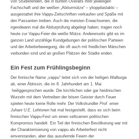
von Studierenden, die in bunten Overalls ihrer jeweiligen
Fachschaft und der weißen „Abiturmütze“ – ylioppilaslakki –
ausgestattet ihre Vappu-Zeitschriften verkaufen und Späße mit
den Passanten treiben. Auch die meisten Erwachsenen, die
irgendwann mal die Abiturprüfung abgelegt haben, tragen noch
heute zur Vappu-Feier die weiße Mütze. Andererseits gibt es im
ganzen Land unzählige Kundgebungen der politischen Parteien
und der Arbeiterbewegung, die oft auch mit friedlichen Märschen
verbunden sind und an großen Plätzen der Städte enden.
Ein Fest zum Frühlingsbeginn
Der finnische Name „vappu“ leitet sich von der heiligen
Walburga
ab, einer Äbtissin, die im 8. Jahrhundert am 1. Mai
heiliggesprochen wurde. Die kirchlichen oder gar heidnischen
Wurzeln mit dem Vertreiben der bösen Geister durch Feuer
spielen heute keine Rolle mehr. Der Volkskundler
Prof. emer.
Juhani U.E. Lehtonen
hat mal festgestellt, dass es sich beim
finnischen Vappu-Fest um einen seltsamen politischen
Kompromiss handelt. Ein Teil der finnischen Bevölkerung war mit
der Charakterisierung von vappu als Arbeiterfest nicht
einverstanden, aber das ausufernde Feiern der