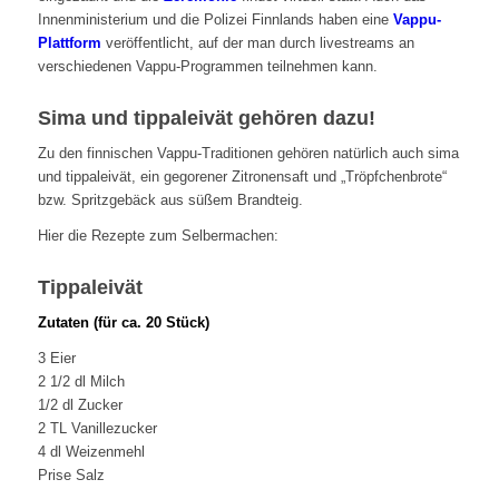
Innenministerium und die Polizei Finnlands haben eine
Vappu-
Plattform
veröffentlicht, auf der man durch livestreams an
verschiedenen Vappu-Programmen teilnehmen kann.
Sima und tippaleivät gehören dazu!
Zu den finnischen Vappu-Traditionen gehören natürlich auch sima
und tippaleivät, ein gegorener Zitronensaft und „Tröpfchenbrote“
bzw. Spritzgebäck aus süßem Brandteig.
Hier die Rezepte zum Selbermachen:
Tippaleivät
Zutaten (für ca. 20 Stück)
3 Eier
2 1/2 dl Milch
1/2 dl Zucker
2 TL Vanillezucker
4 dl Weizenmehl
Prise Salz