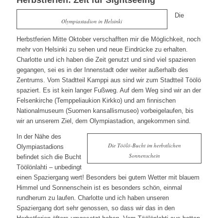
Herbstferien: Zeit für Sightseeing
Die
Olympiastadion in Helsinki
Herbstferien Mitte Oktober verschafften mir die Möglichkeit, noch
mehr von Helsinki zu sehen und neue Eindrücke zu erhalten.
Charlotte und ich haben die Zeit genutzt und sind viel spazieren
gegangen, sei es in der Innenstadt oder weiter außerhalb des
Zentrums. Vom Stadtteil Kamppi aus sind wir zum Stadtteil Töölö
spaziert. Es ist kein langer Fußweg. Auf dem Weg sind wir an der
Felsenkirche (Temppeliaukion Kirkko) und am finnischen
Nationalmuseum (Suomen kansallismuseo) vorbeigelaufen, bis
wir an unserem Ziel, dem Olympiastadion, angekommen sind.
In der Nähe des
Die Töölö-Bucht im herbstlichen
Olympiastadions
Sonnenschein
befindet sich die Bucht
Töölönlahti – unbedingt
einen Spaziergang wert! Besonders bei gutem Wetter mit blauem
Himmel und Sonnenschein ist es besonders schön, einmal
rundherum zu laufen. Charlotte und ich haben unseren
Spaziergang dort sehr genossen, so dass wir das in den