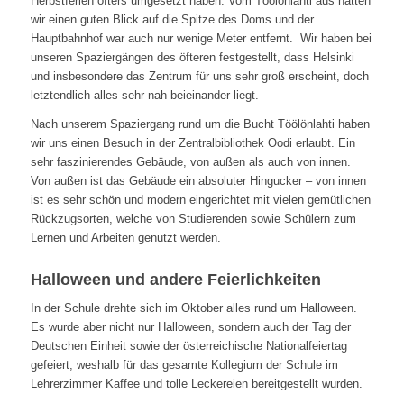
Herbstferien öfters umgesetzt haben. Vom Töölönlahti aus hatten
wir einen guten Blick auf die Spitze des Doms und der
Hauptbahnhof war auch nur wenige Meter entfernt. Wir haben bei
unseren Spaziergängen des öfteren festgestellt, dass Helsinki
und insbesondere das Zentrum für uns sehr groß erscheint, doch
letztendlich alles sehr nah beieinander liegt.
Nach unserem Spaziergang rund um die Bucht Töölönlahti haben
wir uns einen Besuch in der Zentralbibliothek Oodi erlaubt. Ein
sehr faszinierendes Gebäude, von außen als auch von innen.
Von außen ist das Gebäude ein absoluter Hingucker – von innen
ist es sehr schön und modern eingerichtet mit vielen gemütlichen
Rückzugsorten, welche von Studierenden sowie Schülern zum
Lernen und Arbeiten genutzt werden.
Halloween und andere Feierlichkeiten
In der Schule drehte sich im Oktober alles rund um Halloween.
Es wurde aber nicht nur Halloween, sondern auch der Tag der
Deutschen Einheit sowie der österreichische Nationalfeiertag
gefeiert, weshalb für das gesamte Kollegium der Schule im
Lehrerzimmer Kaffee und tolle Leckereien bereitgestellt wurden.