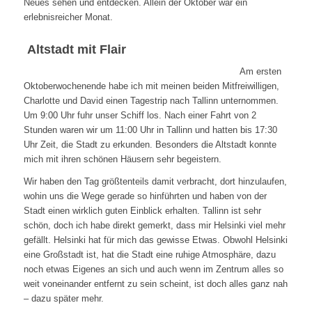
Neues sehen und entdecken. Allein der Oktober war ein
erlebnisreicher Monat.
Altstadt mit Flair
Am ersten
Oktoberwochenende habe ich mit meinen beiden Mitfreiwilligen,
Charlotte und David einen Tagestrip nach Tallinn unternommen.
Um 9:00 Uhr fuhr unser Schiff los. Nach einer Fahrt von 2
Stunden waren wir um 11:00 Uhr in Tallinn und hatten bis 17:30
Uhr Zeit, die Stadt zu erkunden. Besonders die Altstadt konnte
mich mit ihren schönen Häusern sehr begeistern.
Wir haben den Tag größtenteils damit verbracht, dort hinzulaufen,
wohin uns die Wege gerade so hinführten und haben von der
Stadt einen wirklich guten Einblick erhalten. Tallinn ist sehr
schön, doch ich habe direkt gemerkt, dass mir Helsinki viel mehr
gefällt. Helsinki hat für mich das gewisse Etwas. Obwohl Helsinki
eine Großstadt ist, hat die Stadt eine ruhige Atmosphäre, dazu
noch etwas Eigenes an sich und auch wenn im Zentrum alles so
weit voneinander entfernt zu sein scheint, ist doch alles ganz nah
– dazu später mehr.