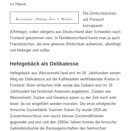
zu Hause.
Die Zimtschnecken,
Korvapuusti – Ohrfeige, Foto: C. Wechner
auf Finnisch
korvapuusti
(Ohrfeige), sollen übrigens aus Deutschland über Schweden nach
Finnland gekommen sein. In Norddeutschland kennt man ja auch
Franzbrötchen, die eine gewisse Ähnlichkeit aufweisen, allerdings
viel klebriger und süßer.
Hefegebäck als Delikatesse
Hefegebäck aus Weizenmehl fand erst im 18. Jahrhundert seinen
Weg als Delikatesse auf die Kaffeetafeln wohlhabender Kreise in
Finnland. Beim einfachen Volk wurde das Gebäck erst im 19.
Jahrhundert bei festlichen Anlässen angeboten. Zutaten wie
Weizenmehl, Zucker und Gewürze waren zu der Zeit noch sehr
teuer, da sie eingeführt werden mussten. Die erste erfolgreiche
finnische Zuckerfabrik Suomen Sokeri Oy wurde 1918 als
Zusammenschluss von sechs kleinen Zuckerraffinerien
gegründet und erst seit den 1950er Jahren konnte die finnische
Getreideindustrie die Backeigenschaften des heimischen