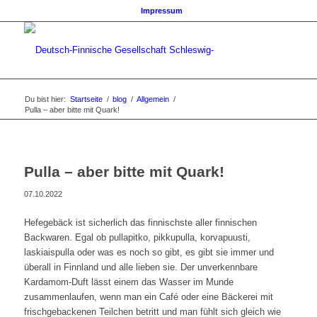
Impressum
Du bist hier:
Startseite
/
blog
/
Allgemein
/
Pulla – aber bitte mit Quark!
Pulla – aber bitte mit Quark!
07.10.2022
Hefegebäck ist sicherlich das finnischste aller finnischen
Backwaren. Egal ob pullapitko, pikkupulla, korvapuusti,
laskiaispulla oder was es noch so gibt, es gibt sie immer und
überall in Finnland und alle lieben sie.
Der unverkennbare
Kardamom-Duft lässt einem das Wasser im Munde
zusammenlaufen, wenn man ein Café oder eine Bäckerei mit
frischgebackenen Teilchen betritt und man fühlt sich gleich wie