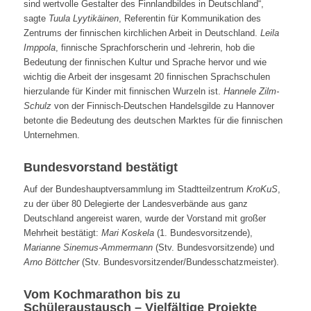
sind wertvolle Gestalter des Finnlandbildes in Deutschland“,
sagte
Tuula Lyytikäinen
, Referentin für Kommunikation des
Zentrums der finnischen kirchlichen Arbeit in Deutschland.
Leila
Imppola
, finnische Sprachforscherin und -lehrerin, hob die
Bedeutung der finnischen Kultur und Sprache hervor und wie
wichtig die Arbeit der insgesamt 20 finnischen Sprachschulen
hierzulande für Kinder mit finnischen Wurzeln ist.
Hannele Zilm-
Schulz
von der Finnisch-Deutschen Handelsgilde zu Hannover
betonte die Bedeutung des deutschen Marktes für die finnischen
Unternehmen.
Bundesvorstand bestätigt
Auf der Bundeshauptversammlung im Stadtteilzentrum
KroKuS
,
zu der über 80 Delegierte der Landesverbände aus ganz
Deutschland angereist waren, wurde der Vorstand mit großer
Mehrheit bestätigt:
Mari Koskela
(1. Bundesvorsitzende),
Marianne Sinemus-Ammermann
(Stv. Bundesvorsitzende) und
Arno Böttcher
(Stv. Bundesvorsitzender/Bundesschatzmeister).
Vom Kochmarathon bis zu
Schüleraustausch – Vielfältige Projekte