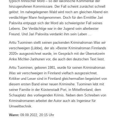
typisch finnischer Mord – so der lakonische Kommentar der
hinzugerufenen Kommissare. Der Fall scheint zunächst schnell
gelöst: Im nahegelegenen Wald wird noch am gleichen Abend ein
verdächtiger Mann festgenommen. Doch für den Ermittler Jari
Paloviita entpuppt sich der Mord als schwierigster Fall seines
Lebens. Der Verdächtige war in der Jugend sein allerbester
Freund. Und Jari Paloviita verdankt ihm sein Leben …
Arttu Tuominen stellt seinen packenden Kriminalroman
Was wir
verschweigen
(Lübbe), der als »Bester Kriminalroman Finnlands
2020« ausgezeichnet wurde, im Gespräch mit der Übersetzerin
Anke Michler-Janhunen vor, die auch den deutschen Text liest.
Arttu Tuominen, geboren 1981, wurde für seinen Kriminalroman
Was wir verschweigen
in Finnland vielfach ausgezeichnet.
Kritiker und Leser sind in Finnland gleichermaßen begeistert von
diesem ersten Band einer neuen Krimireihe. Tuominen lebt mit
seiner Familie in der Küstenstadt Pori, in Mittelfinnland, dem
Schauplatz des vorliegenden Krimis. Neben dem Schreiben von
Kriminalromanen arbeitet der Autor auch als Ingenieur für
Umwelttechnik.
Wann:
09.09.2022, 20:15 Uhr