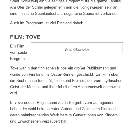
Stadt Schleswig ein vielseitiges Programm für die ganze Familie.
Am Ufer der Schlei gelegen erinnern die Königswiesen sehr an
eine finnische Seenlandschaft, sogar eine Sauna ist vorhanden!
Auch im Programm ist viel Finnland dabei:
FILM: TOVE
Ein Film
Foto: ©Salzgeber
von Zaida
Bergroth
Tove
war in den finnischen Kinos ein großer Publikumshit und
wurde von Finnland ins Oscar-Rennen geschickt. Ein Film über
die Suche nach Identität, Liebe und Freiheit, der vom mythischen
Geist der Mumins und ihrer fabelhaften Abenteuerwelt durchweht
wird.
In
Tove
erzählt Regisseurin Zaida Bergroth vom aufregenden
Leben der wohl bekanntesten Autorin und Zeichnerin Finnlands,
deren bahnbrechendes Werk bereits Generationen von Kindern
und Erwachsenen verzaubert hat.