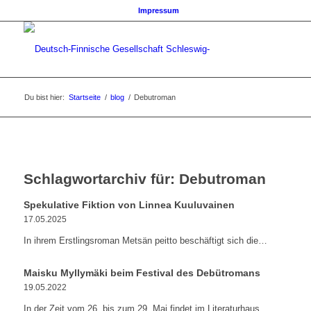
Impressum
Du bist hier:
Startseite
/
blog
/
Debutroman
Schlagwortarchiv für:
Debutroman
Spekulative Fiktion von Linnea Kuuluvainen
17.05.2025
In ihrem Erstlingsroman Metsän peitto beschäftigt sich die…
Maisku Myllymäki beim Festival des Debütromans
19.05.2022
In der Zeit vom 26. bis zum 29. Mai findet im Literaturhaus