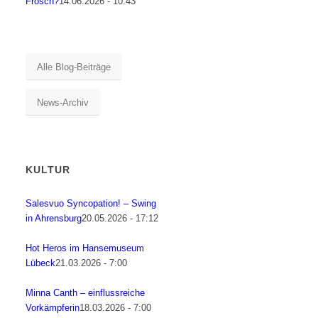
Frosch?
14.06.2026 - 10:43
Alle Blog-Beiträge
News-Archiv
KULTUR
Salesvuo Syncopation! – Swing
in Ahrensburg
20.05.2026 - 17:12
Hot Heros im Hansemuseum
Lübeck
21.03.2026 - 7:00
Minna Canth – einflussreiche
Vorkämpferin
18.03.2026 - 7:00