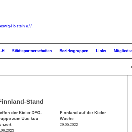
S-H
Städtepartnerschaften
Bezirksgruppen
Links
Mitglieds
Finnland-Stand
effen der Kieler DFG-
Finnland auf der Kieler
ruppe zum Uusikuu-
Woche
onzert
29.05.2022
.06.2023