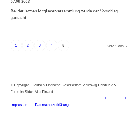
07.09.2023
Bei der letzten Mitgliederversammlung wurde der Vorschlag
gemacht,…
1
2
3
4
5
Seite 5 von 5
© Copyright - Deutsch-Finnische Gesellschaft Schleswig-Holstein e.V.
Fotos im Slider: Visit Finland
Impressum
Datenschutzerklärung