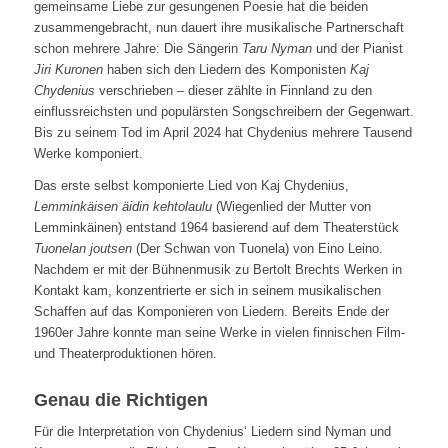
gemeinsame Liebe zur gesungenen Poesie hat die beiden
zusammengebracht, nun dauert ihre musikalische Partnerschaft
schon mehrere Jahre: Die Sängerin
Taru Nyman
und der Pianist
Jiri Kuronen
haben sich den Liedern des Komponisten
Kaj
Chydenius
verschrieben – dieser zählte in Finnland zu den
einflussreichsten und populärsten Songschreibern der Gegenwart.
Bis zu seinem Tod im April 2024 hat Chydenius mehrere Tausend
Werke komponiert.
Das erste selbst komponierte Lied von Kaj Chydenius,
Lemminkäisen äidin kehtolaulu
(Wiegenlied der Mutter von
Lemminkäinen) entstand 1964 basierend auf dem Theaterstück
Tuonelan joutsen
(Der Schwan von Tuonela) von Eino Leino.
Nachdem er mit der Bühnenmusik zu Bertolt Brechts Werken in
Kontakt kam, konzentrierte er sich in seinem musikalischen
Schaffen auf das Komponieren von Liedern. Bereits Ende der
1960er Jahre konnte man seine Werke in vielen finnischen Film-
und Theaterproduktionen hören.
Genau die Richtigen
Für die Interpretation von Chydenius‘ Liedern sind Nyman und