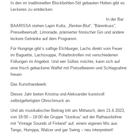
In den im traditionellen Blockbohlen-Stil gebauten Hütten gibt es
Leckeres zu entdecken:
In der Bar
BAARISSA stehen Lapin Kulta, „Rentier-Blut“, ”Bärenkuss”,
Preiselbeersaft, Limonade, prämierter finnischer Gin und andere
leckere Getränke auf dem Programm.
Für Hungrige gibt´s saftige Elchburger, Lachs direkt vom Feuer
im Baguette, Lachssuppe, Polarbrotrollen mit verschiedenen
Füllungen im Angebot. Und wer Süßes möchte, kann sich auf
eine frisch gebackene Waffel mit Preiselbeeren und Schlagsahne
freuen.
Das Kunsthandwerk:
Dieses Jahr bieten Kristina und Aleksander kunstvoll
selbstgefertigten Ohrschmuck an.
Und als musikalischer Beitrag tritt am Mittwoch, dem 21.6.2023,
von 18:00 – 19:00 die Gruppe ”Uusikuu” auf der Rathausbühne
mit ”Vintage Sounds of Finland” auf, einem eigenen Mix aus
Tango, Humppa, Walzer und gar Swing – neu interpretiert!