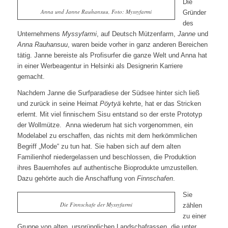
Die
Anna und Janne Rauhansuu, Foto: Myssyfarmi
Gründer
des
Unternehmens
Myssyfarmi
, auf Deutsch Mützenfarm,
Janne
und
Anna Rauhansuu
, waren beide vorher in ganz anderen Bereichen
tätig. Janne bereiste als Profisurfer die ganze Welt und Anna hat
in einer Werbeagentur in Helsinki als Designerin Karriere
gemacht.
Nachdem Janne die Surfparadiese der Südsee hinter sich ließ
und zurück in seine Heimat
Pöytyä
kehrte, hat er das Stricken
erlernt. Mit viel finnischem Sisu entstand so der erste Prototyp
der Wollmütze. Anna wiederum hat sich vorgenommen, ein
Modelabel zu erschaffen, das nichts mit dem herkömmlichen
Begriff „Mode“ zu tun hat. Sie haben sich auf dem alten
Familienhof niedergelassen und beschlossen, die Produktion
ihres Bauernhofes auf authentische Bioprodukte umzustellen.
Dazu gehörte auch die Anschaffung von
Finnschafen
.
Sie
Die Finnschafe der Myssyfarmi
zählen
zu einer
Gruppe von alten, ursprünglichen Landschafrassen, die unter