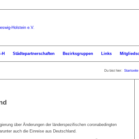
S-H
Städtepartnerschaften
Bezirksgruppen
Links
Mitglieds
Du bist hier:
Startseite
nd
gierung über Änderungen der länderspezifischen coronabedingten
arunter auch die Einreise aus Deutschland.