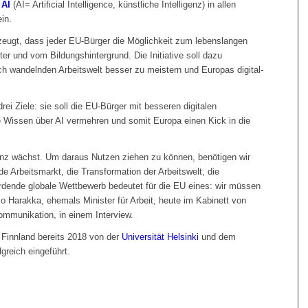
 AI
(AI= Artificial Intelligence, künstliche Intelligenz) in allen
in.
zeugt, dass jeder EU-Bürger die Möglichkeit zum lebenslangen
er und vom Bildungshintergrund. Die Initiative soll dazu
ch wandelnden Arbeitswelt besser zu meistern und Europas digital-
drei Ziele: sie soll die EU-Bürger mit besseren digitalen
 Wissen über AI vermehren und somit Europa einen Kick in die
genz wächst. Um daraus Nutzen ziehen zu können, benötigen wir
de Arbeitsmarkt, die Transformation der Arbeitswelt, die
erdende globale Wettbewerb bedeutet für die EU eines: wir müssen
o Harakka, ehemals Minister für Arbeit, heute im Kabinett von
ommunikation, in einem Interview.
Finnland bereits 2018 von der
Universität Helsinki
und dem
lgreich eingeführt.