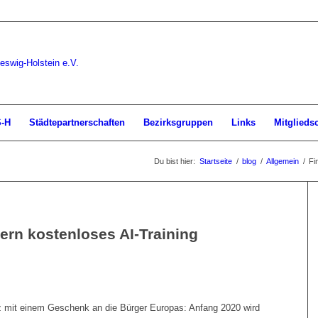
S-H
Städtepartnerschaften
Bezirksgruppen
Links
Mitglieds
Du bist hier:
Startseite
/
blog
/
Allgemein
/
Fi
ern kostenloses AI-Training
z mit einem Geschenk an die Bürger Europas: Anfang 2020 wird