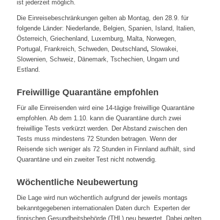
ist jederzeit möglich.
Die Einreisebeschränkungen gelten ab Montag, den 28.9. für
folgende Länder: Niederlande, Belgien, Spanien, Island, Italien,
Österreich, Griechenland, Luxemburg, Malta, Norwegen,
Portugal, Frankreich, Schweden, Deutschland
,
Slowakei,
Slowenien, Schweiz, Dänemark, Tschechien, Ungarn und
Estland.
Freiwillige Quarantäne empfohlen
Für alle Einreisenden wird eine 14-tägige freiwillige Quarantäne
empfohlen. Ab dem 1.10. kann die Quarantäne durch zwei
freiwillige Tests verkürzt werden. Der Abstand zwischen den
Tests muss mindestens 72 Stunden betragen. Wenn der
Reisende sich weniger als 72 Stunden in Finnland aufhält, sind
Quarantäne und ein zweiter Test nicht notwendig.
Wöchentliche Neubewertung
Die Lage wird nun wöchentlich aufgrund der jeweils montags
bekanntgegebenen internationalen Daten durch Experten der
finnischen Gesundheitsbehörde (THL) neu bewertet. Dabei gelten