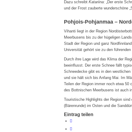
Dazu schreibt
Katariina
: „Der erste Sch
und der Frost zauberte wunderschöne „S
Pohjois-Pohjanmaa – Nord
Vihanti liegt in der Region Nordösterbo
Meerbusens bis zu der hügeligen Landsc
Stadt der Region und ganz Nordfinnland
Universität gehört sie zu den führenden
Durch ihre Lage wird das Klima der Reg
beeinflusst. Der erste Schnee fällt typ
Schneedecke gibt es in den westlichen
und sie hält sich bis Anfang Mai. Im Mä
Teilen der Region immer noch etwa 50 
des Bottnischen Meerbusens ist auch in
Touristische Highlights der Region sind
(Bärenrunde) im Osten und die Sanddün
Eintrag teilen