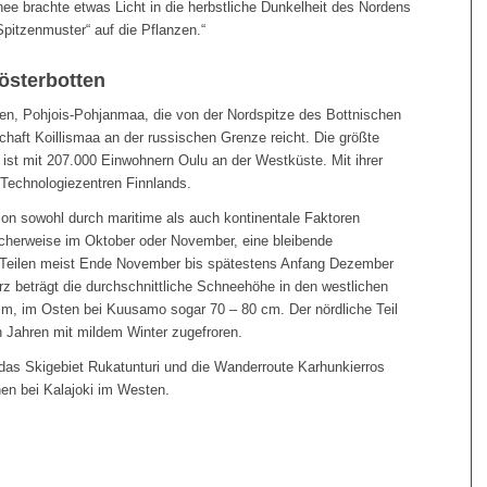
nee brachte etwas Licht in die herbstliche Dunkelheit des Nordens
pitzenmuster“ auf die Pflanzen.“
österbotten
tten, Pohjois-Pohjanmaa, die von der Nordspitze des Bottnischen
haft Koillismaa an der russischen Grenze reicht. Die größte
 ist mit 207.000 Einwohnern Oulu an der Westküste. Mit ihrer
 Technologiezentren Finnlands.
ion sowohl durch maritime als auch kontinentale Faktoren
ischerweise im Oktober oder November, eine bleibende
 Teilen meist Ende November bis spätestens Anfang Dezember
rz beträgt die durchschnittliche Schneehöhe in den westlichen
cm, im Osten bei Kuusamo sogar 70 – 80 cm. Der nördliche Teil
 Jahren mit mildem Winter zugefroren.
 das Skigebiet Rukatunturi und die Wanderroute Karhunkierros
en bei Kalajoki im Westen.