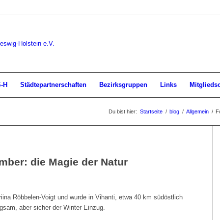
S-H
Städtepartnerschaften
Bezirksgruppen
Links
Mitglieds
Du bist hier:
Startseite
/
blog
/
Allgemein
/
F
ber: die Magie der Natur
ina Röbbelen-Voigt und wurde in Vihanti, etwa 40 km südöstlich
gsam, aber sicher der Winter Einzug.