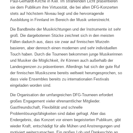
Paul-Gerhardt-Kirche in Kiel. Im strahlenden Licht präsentieren
sie dem Publikum ihre Virtuosität, die bei allen DFG-Konzerten
stets auf höchstem Niveau liegt und die hervorragende
Ausbildung in Finnland im Bereich der Musik unterstreicht.
Die Bandbreite der Musikrichtungen und der Instrumente ist sehr
groß. Die dargebotenen Stücke zeichnet sich in den meisten
Fällen dadurch aus, dass sie zwar auf finnischen Wurzeln
basieren, aber dennoch einen modernen und sehr individuellen
Touch haben. Durch die Tourneen bekommen junge Musikerinnen
und Musiker die Möglichkeit, ihr Können auch außerhalb der
Landesgrenzen zu präsentieren. Allerdings hat sich der gute Ruf
der finnischen Musikszene bereits weltweit herumgesprochen, so
dass viele Ensembles bereits zu internationalen Festivals
eingeladen worden sind.
Die Organisation der umfangreichen DFG-Tourneen erfordert
großes Engagement vieler ehrenamtlicher Mitglieder.
Gastfreundschaft, Flexibilität und schnelle
Problemlösungsfähigkeiten sind dabei gefragt. Aber das
Endergebnis, das Konzert vor einem begeisterten Publikum, gibt
wieder Kraft, entschädigt für alle Mühen und Anstrengungen und
motiviert weiterzumachen. Ein großes Lob und Dankeschön an