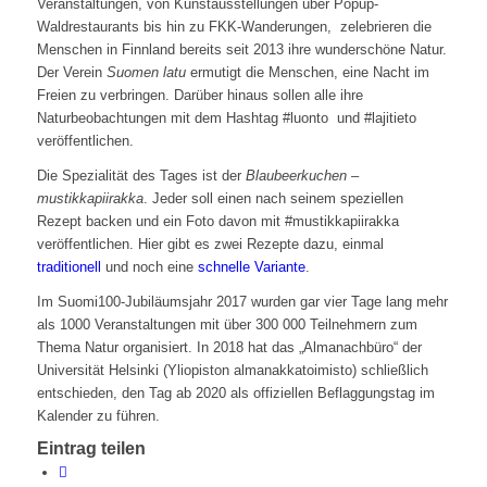
Veranstaltungen, von Kunstausstellungen über Popup-
Waldrestaurants bis hin zu FKK-Wanderungen, zelebrieren die
Menschen in Finnland bereits seit 2013 ihre wunderschöne Natur.
Der Verein
Suomen latu
ermutigt die Menschen, eine Nacht im
Freien zu verbringen. Darüber hinaus sollen alle ihre
Naturbeobachtungen mit dem Hashtag #luonto und #lajitieto
veröffentlichen.
Die Spezialität des Tages ist der
Blaubeerkuchen –
mustikkapiirakka
. Jeder soll einen nach seinem speziellen
Rezept backen und ein Foto davon mit #mustikkapiirakka
veröffentlichen. Hier gibt es zwei Rezepte dazu, einmal
traditionell
und noch eine
schnelle Variante
.
Im Suomi100-Jubiläumsjahr 2017 wurden gar vier Tage lang mehr
als 1000 Veranstaltungen mit über 300 000 Teilnehmern zum
Thema Natur organisiert. In 2018 hat das „Almanachbüro“ der
Universität Helsinki (Yliopiston almanakkatoimisto) schließlich
entschieden, den Tag ab 2020 als offiziellen Beflaggungstag im
Kalender zu führen.
Eintrag teilen