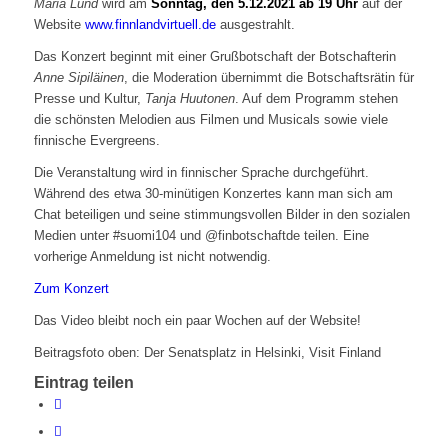
Maria Lund
wird am
Sonntag, den 5.12.2021 ab 19 Uhr
auf der
Website
www.finnlandvirtuell.de
ausgestrahlt.
Das Konzert beginnt mit einer Grußbotschaft der Botschafterin
Anne Sipiläinen
, die Moderation übernimmt die Botschaftsrätin für
Presse und Kultur,
Tanja Huutonen
. Auf dem Programm stehen
die schönsten Melodien aus Filmen und Musicals sowie viele
finnische Evergreens.
Die Veranstaltung wird in finnischer Sprache durchgeführt.
Während des etwa 30-minütigen Konzertes kann man sich am
Chat beteiligen und seine stimmungsvollen Bilder in den sozialen
Medien unter #suomi104 und @finbotschaftde teilen. Eine
vorherige Anmeldung ist nicht notwendig.
Zum Konzert
Das Video bleibt noch ein paar Wochen auf der Website!
Beitragsfoto oben: Der Senatsplatz in Helsinki, Visit Finland
Eintrag teilen