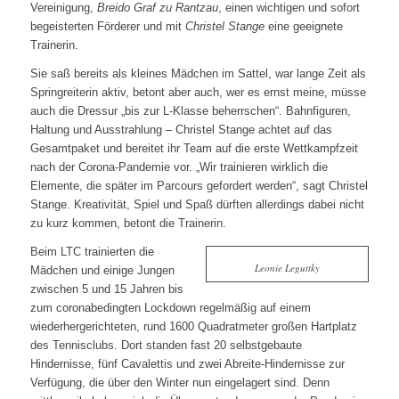
Vereinigung,
Breido Graf zu Rantzau
, einen wichtigen und sofort
begeisterten Förderer und mit
Christel Stange
eine geeignete
Trainerin.
Sie saß bereits als kleines Mädchen im Sattel, war lange Zeit als
Springreiterin aktiv, betont aber auch, wer es ernst meine, müsse
auch die Dressur „bis zur L-Klasse beherrschen“. Bahnfiguren,
Haltung und Ausstrahlung – Christel Stange achtet auf das
Gesamtpaket und bereitet ihr Team auf die erste Wettkampfzeit
nach der Corona-Pandemie vor. „Wir trainieren wirklich die
Elemente, die später im Parcours gefordert werden“, sagt Christel
Stange. Kreativität, Spiel und Spaß dürften allerdings dabei nicht
zu kurz kommen, betont die Trainerin.
Beim LTC trainierten die
Leonie Leguttky
Mädchen und einige Jungen
zwischen 5 und 15 Jahren bis
zum coronabedingten Lockdown regelmäßig auf einem
wiederhergerichteten, rund 1600 Quadratmeter großen Hartplatz
des Tennisclubs. Dort standen fast 20 selbstgebaute
Hindernisse, fünf Cavalettis und zwei Abreite-Hindernisse zur
Verfügung, die über den Winter nun eingelagert sind. Denn