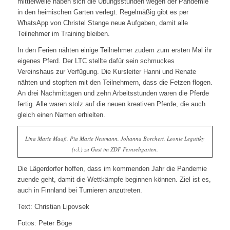
mittlerweile haben sich die Übungsstunden wegen der Pandemie
in den heimischen Garten verlegt. Regelmäßig gibt es per
WhatsApp von Christel Stange neue Aufgaben, damit alle
Teilnehmer im Training bleiben.
In den Ferien nähten einige Teilnehmer zudem zum ersten Mal ihr
eigenes Pferd. Der LTC stellte dafür sein schmuckes
Vereinshaus zur Verfügung. Die Kursleiter Hanni und Renate
nähten und stopften mit den Teilnehmern, dass die Fetzen flogen.
An drei Nachmittagen und zehn Arbeitsstunden waren die Pferde
fertig. Alle waren stolz auf die neuen kreativen Pferde, die auch
gleich einen Namen erhielten.
Lina Marie Maaß, Pia Marie Neumann, Johanna Borchert, Leonie Leguttky
(v.l.) zu Gast im ZDF Fernsehgarten.
Die Lägerdorfer hoffen, dass im kommenden Jahr die Pandemie
zuende geht, damit die Wettkämpfe beginnen können. Ziel ist es,
auch in Finnland bei Turnieren anzutreten.
Text: Christian Lipovsek
Fotos: Peter Böge