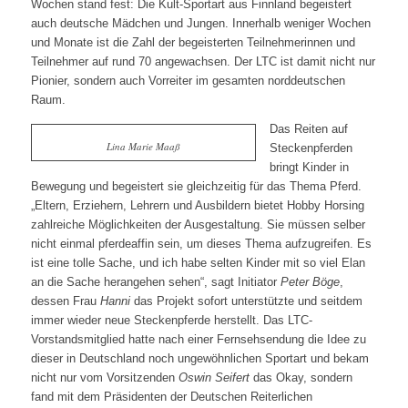
Wochen stand fest: Die Kult-Sportart aus Finnland begeistert
auch deutsche Mädchen und Jungen.
Innerhalb weniger Wochen
und Monate ist die Zahl der begeisterten Teilnehmerinnen und
Teilnehmer auf rund 70 angewachsen. Der LTC ist damit nicht nur
Pionier, sondern auch Vorreiter im gesamten norddeutschen
Raum.
Das Reiten auf
Lina Marie Maaß
Steckenpferden
bringt Kinder in
Bewegung und begeistert sie gleichzeitig für das Thema Pferd.
„Eltern, Erziehern, Lehrern und Ausbildern bietet Hobby Horsing
zahlreiche Möglichkeiten der Ausgestaltung. Sie müssen selber
nicht einmal pferdeaffin sein, um dieses Thema aufzugreifen. Es
ist eine tolle Sache, und ich habe selten Kinder mit so viel Elan
an die Sache herangehen sehen“, sagt Initiator
Peter Böge
,
dessen Frau
Hanni
das Projekt sofort unterstützte und seitdem
immer wieder neue Steckenpferde herstellt. Das LTC-
Vorstandsmitglied hatte nach einer Fernsehsendung die Idee zu
dieser in Deutschland noch ungewöhnlichen Sportart und bekam
nicht nur vom Vorsitzenden
Oswin Seifert
das Okay, sondern
fand mit dem Präsidenten der Deutschen Reiterlichen