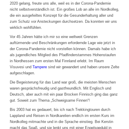
2020 gelang, freute uns alle, weil es in der Corona-Pandemie
nicht selbstverständlich ist. Ein großes Lob an alle im Nordkolleg,
die ein ausgefeiltes Konzept für die Gesunderhaltung aller und
zum Schutz vor Ansteckungen durchsetzen. Da konnten wir uns
wirklich wohlfühlen.
Vor 45 Jahren hätte ich mir so eine weltweit Grenzen
auftürmende und Beschränkungen erfordernde Lage wie jetzt in
der Corona-Pandemie nicht vorstellen können. Damals habe ich
als jugendliches Mitglied des Pfadfinderstammes Hohenstaufen
in Nordhessen zum ersten Mal Finnland erlebt. Im Raum
Visuvesi und
Tampere
sind wir gewandert und haben unsere Zelte
aufgeschlagen.
Die Begeisterung für das Land war groß, die meisten Menschen
waren gesprächsfreudig und gastfreundlich. Mit Englisch und
Deutsch, aber auch mit ein paar Brocken Finnisch ging das ganz
gut. Soweit zum Thema „Schweigsame Finnen“!
Bis 2003 hat es gedauert, bis ich nach Trekkingtouren durch
Lappland und Reisen in Nordkarelien endlich im ersten Kurs im
Nordkolleg mitmachte und in die Sprache einstieg. Bei Kerstin
macht das Spaß, und sie lenkt uns mit einer Engelsgeduld in