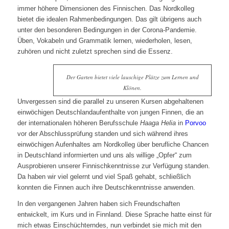
immer höhere Dimensionen des Finnischen. Das Nordkolleg
bietet die idealen Rahmenbedingungen. Das gilt übrigens auch
unter den besonderen Bedingungen in der Corona-Pandemie.
Üben, Vokabeln und Grammatik lernen, wiederholen, lesen,
zuhören und nicht zuletzt sprechen sind die Essenz.
Der Garten bietet viele lauschige Plätze zum Lernen und
Klönen.
Unvergessen sind die parallel zu unseren Kursen abgehaltenen
einwöchigen Deutschlandaufenthalte von jungen Finnen, die an
der internationalen höheren Berufsschule
Haaga Helia
in
Porvoo
vor der Abschlussprüfung standen und sich während ihres
einwöchigen Aufenhaltes am Nordkolleg über berufliche Chancen
in Deutschland informierten und uns als willige „Opfer“ zum
Ausprobieren unserer Finnischkenntnisse zur Verfügung standen.
Da haben wir viel gelernt und viel Spaß gehabt, schließlich
konnten die Finnen auch ihre Deutschkenntnisse anwenden.
In den vergangenen Jahren haben sich Freundschaften
entwickelt, im Kurs und in Finnland. Diese Sprache hatte einst für
mich etwas Einschüchterndes, nun verbindet sie mich mit den