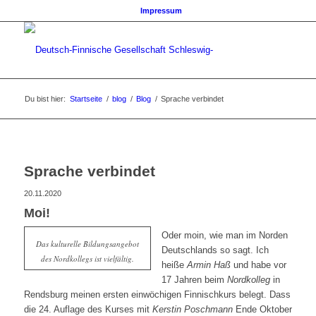
Impressum
Du bist hier:
Startseite
/
blog
/
Blog
/
Sprache verbindet
Sprache verbindet
20.11.2020
Moi!
Oder moin, wie man im Norden
Das kulturelle Bildungsangebot
Deutschlands so sagt. Ich
des Nordkollegs ist vielfältig.
heiße
Armin Haß
und habe vor
17 Jahren beim
Nordkolleg
in
Rendsburg meinen ersten einwöchigen Finnischkurs belegt. Dass
die 24. Auflage des Kurses mit
Kerstin Poschmann
Ende Oktober