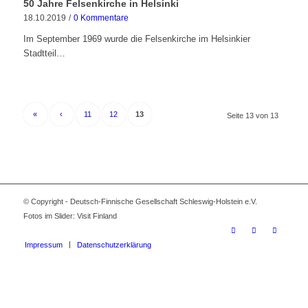
50 Jahre Felsenkirche in Helsinki
18.10.2019
/
0 Kommentare
Im September 1969 wurde die Felsenkirche im Helsinkier
Stadtteil…
«
‹
11
12
13
Seite 13 von 13
© Copyright - Deutsch-Finnische Gesellschaft Schleswig-Holstein e.V.
Fotos im Slider: Visit Finland
Impressum
Datenschutzerklärung