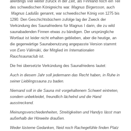
allerdings viel weiter zurück in der Zeit, als Finnland noch ein Teil
des schwedischen Königreichs war.
Magnus Birgersson
, auch
Magnus Ladulås
genannt, war schwedischer König von 1275 bis
1290. Den Geschichtsbüchern zufolge lag der Zweck der
Verkündung des Saunafriedens für Magnus I darin, die zu wild
saunabadenden Finnen etwas zu bändigen. Der ursprüngliche
Wortlaut ist leider nicht erhalten geblieben, aber die heutige, an
die gegenwärtige Saunabenutzung angepasste Version stammt
von
Eero Välimäki,
der Mitglied im
Internationalen
Rauchsaunaclub
ist.
Die frei übersetzte Verkündung des Saunafriedens lautet:
Auch in diesem Jahr soll jedermann das Recht haben, in Ruhe in
seiner Lieblingssauna zu baden.
Niemand soll in die Sauna mit vorgehaltenem Schwert eintreten,
sondern unbekleidet, freundlich lächelnd und die Hand
ausstreckend.
Meinungsverschiedenheiten, Streitigkeiten und Handys lässt man
außerhalb der Hörweite draußen.
Weder lüsterne Gedanken, Neid noch Rachegefühle finden Platz