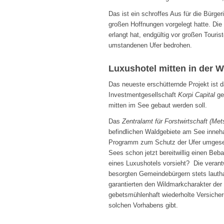
Das ist ein schroffes Aus für die Bürgeri
großen Hoffnungen vorgelegt hatte. Die 
erlangt hat, endgültig vor großen Touri
umstandenen Ufer bedrohen.
Luxushotel mitten in der W
Das neueste erschütternde Projekt ist
Investmentgesellschaft
Korpi Capital
ge
mitten im See gebaut werden soll.
Das
Zentralamt für Forstwirtschaft (Met
befindlichen Waldgebiete am See innehat
Programm zum Schutz der Ufer umgesetz
Sees schon jetzt bereitwillig einen Beba
eines Luxushotels vorsieht? Die veran
besorgten Gemeindebürgern stets lauth
garantierten den Wildmarkcharakter de
gebetsmühlenhaft wiederholte Versicher
solchen Vorhabens gibt.