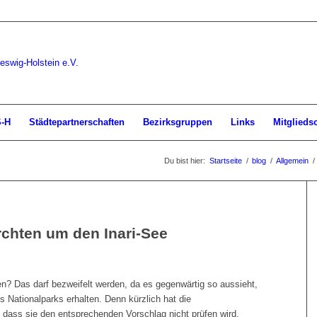
S-H
Städtepartnerschaften
Bezirksgruppen
Links
Mitglieds
Du bist hier:
Startseite
/
blog
/
Allgemein
/
rchten um den Inari-See
ten? Das darf bezweifelt werden, da es gegenwärtig so aussieht,
s Nationalparks erhalten. Denn kürzlich hat die
dass sie den entsprechenden Vorschlag nicht prüfen wird.