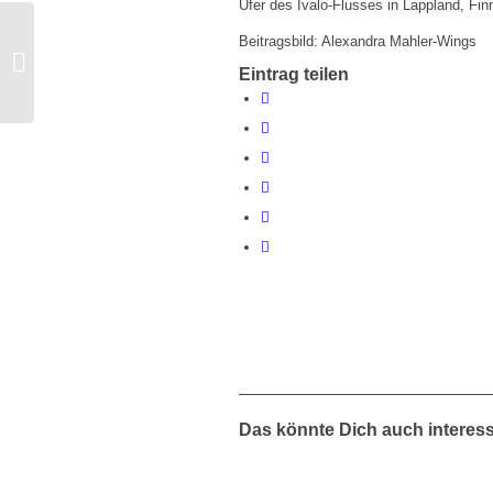
Ufer des Ivalo-Flusses in Lappland, Fin
Beitragsbild: Alexandra Mahler-Wings
Helsinki School bringt
Eintrag teilen
Natur nach Lübeck
Das könnte Dich auch interes