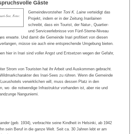
nspruchsvolle Gäste
Gemeindevorsteher
Toni K. Laine
verteidigt das
ari-See, Foto:
Projekt, indem er in der Zeitung
Inarilainen
schreibt, dass ein Tourist, der Natur-, Quartier-
und Serviceerlebnisse von Fünf-Sterne-Niveau
ges erwarte. Und damit die Gemeinde Inari profitiert von diesen
 verlangen, müsse sie auch eine entsprechende Umgebung bieten.
en hier in Inari sind voller Angst und Entsetzen wegen der Gefahr,
eiter Strom von Touristen hat ihr Arbeit und Auskommen gebracht.
n Wildmarkcharakter des Inari-Sees zu rühren. Wenn die Gemeinde
s Luxushotels verwirklichen will, muss dessen Platz in den
, wo die notwendige Infrastruktur vorhanden ist, aber nie und
Landzunge Nanguniemi.
ander
(geb. 1934), verbrachte seine Kindheit in Helsinki, ab 1942
ihn sein Beruf in die ganze Welt. Seit ca. 30 Jahren lebt er am