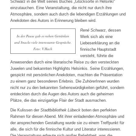
Schwarz in die Welt seines Buches „Glücksorte in Helsinki“
einzutauchen. Eine Veranstaltung, die nicht nur durch ihre
Atmosphäre, sondern auch durch die lebendigen Erzählungen und
Anekdoten des Autors in Erinnerung bleiben wird.
René Schwarz
, dessen
In der Pause gab es neben Getränken
Werk sich als eine
und Snacks viele interessante Gespräche,
Liebeserklärung an die
Foto: V.Hach
finnische Hauptstadt
versteht, führte die
Anwesenden durch eine literarische Reise zu den versteckten
Juwelen und bekannten Highlights Helsinkis. Seine Erzählungen,
gespickt mit persönlichen Anekdoten, machten die Präsentation
zu einem ganz besonderen Erlebnis. Die ZuhörerInnen wurden
nicht nur zu den bekannten Sehenswürdigkeiten geführt, sondern
entdeckten durch die Augen des Autors auch die geheimen
Plätze, die das einzigartige Flair der Stadt ausmachen.
Die Kulissen der
Stadtbibliothek Lübeck
boten den perfekten
Rahmen für diesen Abend. Mit ihrer einladenden Atmosphäre und
der ansprechenden Gestaltung wurde sie zu einem Treffpunkt für
alle, die sich für die finnische Kultur und Literatur interessieren.
Die Veranstaltung erfreute sich großer Beliebtheit, was die