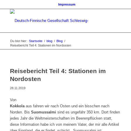
Impressum
Du bist hier:
Startseite
/
blog
/
Blog
/
Reisebericht Teil 4: Stationen im Nordosten
Reisebericht Teil 4: Stationen im
Nordosten
28.11.2019
Von
Kokkola
aus fahren wir nach Osten und ein bisschen nach
Norden. Bis
Suomussalmi
sind es ungefähr 350 km. Dort finden
jedes Jahr die Weltmeisterschaften im Beerenpflücken statt,
diese Information habe ich von meinem Vater, der mir alle Artikel
über Finnland, die er findet, schickt. Suomussalmi ist