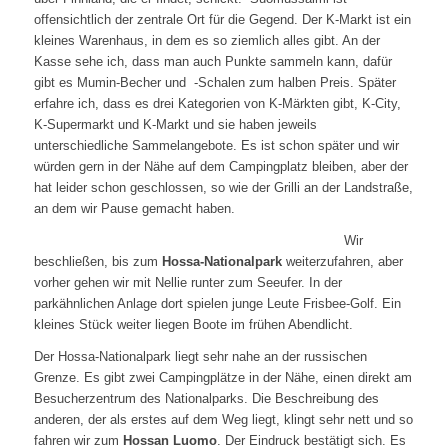
offensichtlich der zentrale Ort für die Gegend. Der K-Markt ist ein
kleines Warenhaus, in dem es so ziemlich alles gibt. An der
Kasse sehe ich, dass man auch Punkte sammeln kann, dafür
gibt es Mumin-Becher und -Schalen zum halben Preis. Später
erfahre ich, dass es drei Kategorien von K-Märkten gibt, K-City,
K-Supermarkt und K-Markt und sie haben jeweils
unterschiedliche Sammelangebote. Es ist schon später und wir
würden gern in der Nähe auf dem Campingplatz bleiben, aber der
hat leider schon geschlossen, so wie der Grilli an der Landstraße,
an dem wir Pause gemacht haben.
Wir
beschließen, bis zum
Hossa-Nationalpark
weiterzufahren, aber
vorher gehen wir mit Nellie runter zum Seeufer. In der
parkähnlichen Anlage dort spielen junge Leute Frisbee-Golf. Ein
kleines Stück weiter liegen Boote im frühen Abendlicht.
Der Hossa-Nationalpark liegt sehr nahe an der russischen
Grenze. Es gibt zwei Campingplätze in der Nähe, einen direkt am
Besucherzentrum des Nationalparks. Die Beschreibung des
anderen, der als erstes auf dem Weg liegt, klingt sehr nett und so
fahren wir zum
Hossan Luomo
. Der Eindruck bestätigt sich. Es