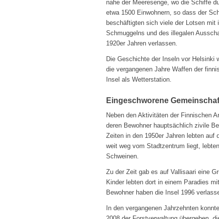
nahe der Meeresenge, wo die Schiffe du
etwa 1500 Einwohnern, so dass der Schif
beschäftigten sich viele der Lotsen mi
Schmuggelns und des illegalen Ausschank
1920er Jahren verlassen.
Die Geschichte der Inseln vor Helsinki w
die vergangenen Jahre Waffen der finni
Insel als Wetterstation.
Eingeschworene Gemeinschaf
Neben den Aktivitäten der Finnischen A
deren Bewohner hauptsächlich zivile Be
Zeiten in den 1950er Jahren lebten auf 
weit weg vom Stadtzentrum liegt, lebten
Schweinen.
Zu der Zeit gab es auf Vallisaari eine 
Kinder lebten dort in einem Paradies mi
Bewohner haben die Insel 1996 verlass
In den vergangenen Jahrzehnten konnte s
2008 der Forstverwaltung übergeben, die