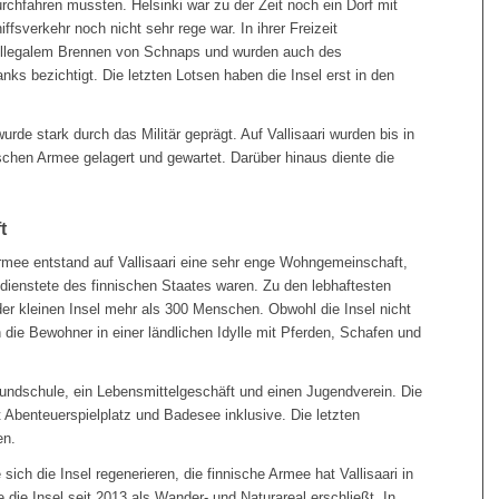
rchfahren mussten. Helsinki war zu der Zeit noch ein Dorf mit
fsverkehr noch nicht sehr rege war. In ihrer Freizeit
t illegalem Brennen von Schnaps und wurden auch des
s bezichtigt. Die letzten Lotsen haben die Insel erst in den
urde stark durch das Militär geprägt. Auf Vallisaari wurden bis in
schen Armee gelagert und gewartet. Darüber hinaus diente die
t
rmee entstand auf Vallisaari eine sehr enge Wohngemeinschaft,
dienstete des finnischen Staates waren. Zu den lebhaftesten
der kleinen Insel mehr als 300 Menschen. Obwohl die Insel nicht
 die Bewohner in einer ländlichen Idylle mit Pferden, Schafen und
Grundschule, ein Lebensmittelgeschäft und einen Jugendverein. Die
t Abenteuerspielplatz und Badesee inklusive. Die letzten
en.
ich die Insel regenerieren, die finnische Armee hat Vallisaari in
 die Insel seit 2013 als Wander- und Naturareal erschließt. In