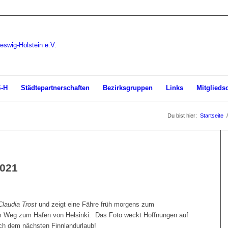
S-H
Städtepartnerschaften
Bezirksgruppen
Links
Mitglieds
Du bist hier:
Startseite
/
2021
Claudia Trost
und zeigt eine Fähre früh morgens zum
 Weg zum Hafen von Helsinki. Das Foto weckt Hoffnungen auf
ch dem nächsten Finnlandurlaub!