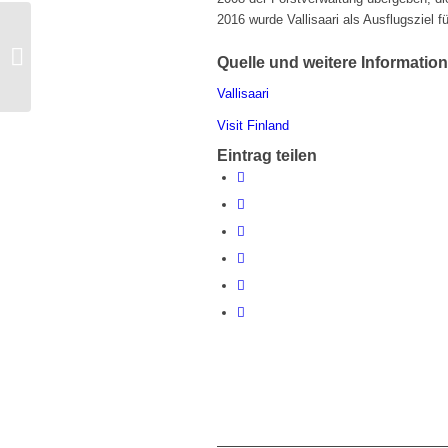
2016 wurde Vallisaari als Ausflugsziel fü
Iiro Rantala komponiert
Oper für die Komische
Quelle und weitere Informatio
Oper Berlin
Vallisaari
Visit Finland
Eintrag teilen