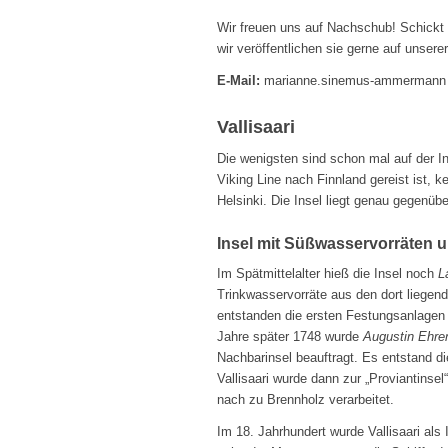
Wir freuen uns auf Nachschub! Schickt 
wir veröffentlichen sie gerne auf unser
E-Mail:
marianne.sinemus-ammermann [
Vallisaari
Die wenigsten sind schon mal auf der In
Viking Line nach Finnland gereist ist, 
Helsinki. Die Insel liegt genau gegenü
Insel mit Süßwasservorräten 
Im Spätmittelalter hieß die Insel noch
L
Trinkwasservorräte aus den dort liegen
entstanden die ersten Festungsanlagen 
Jahre später 1748 wurde
Augustin Ehre
Nachbarinsel beauftragt. Es entstand 
Vallisaari wurde dann zur „Proviantinse
nach zu Brennholz verarbeitet.
Im 18. Jahrhundert wurde Vallisaari als