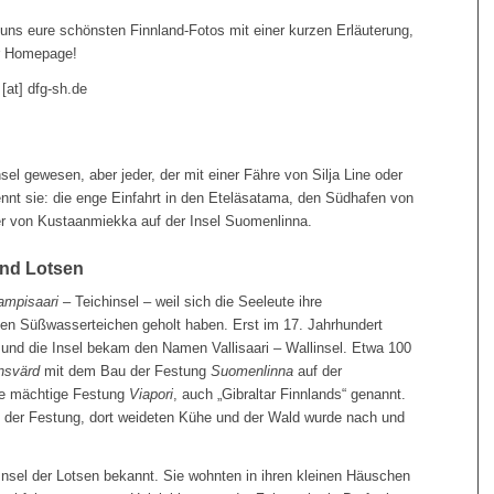
uns eure schönsten Finnland-Fotos mit einer kurzen Erläuterung,
er Homepage!
at] dfg-sh.de
sel gewesen, aber jeder, der mit einer Fähre von Silja Line oder
kennt sie: die enge Einfahrt in den Eteläsatama, den Südhafen von
ber von Kustaanmiekka auf der Insel Suomenlinna.
und Lotsen
ampisaari
– Teichinsel – weil sich die Seeleute ihre
den Süßwasserteichen geholt haben. Erst im 17. Jahrhundert
und die Insel bekam den Namen Vallisaari – Wallinsel. Etwa 100
nsvärd
mit dem Bau der Festung
Suomenlinna
auf der
die mächtige Festung
Viapori
, auch „Gibraltar Finnlands“ genannt.
l“ der Festung, dort weideten Kühe und der Wald wurde nach und
 Insel der Lotsen bekannt. Sie wohnten in ihren kleinen Häuschen